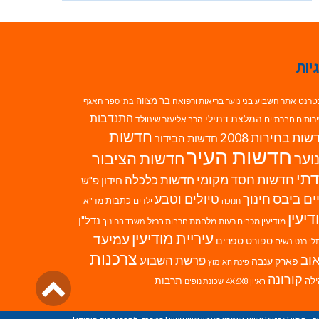
יות
בר מצווה
טרנט
אתר השבוע
בני נוער
בריאות ורפואה
האגף
בתי ספר
התנדבות
המלצת דתילי
רותים חברתיים
הרב אליעזר שינוולד
חדשות
ות בחירות 2008
חדשות הבידור
חדשות העיר
חדשות הציבור
וער
תי
חדשות חסד מקומי
חדשות כלכלה
חידון פ"ש
ים ביבס
טיולים וטבע
חינוך
כתבות
ילדים
מד"א
חנוכה
דיעין
נדל"ן
מודיעין מכבים רעות
מלחמת חרבות ברזל
משרד החינוך
עיריית מודיעין
עמיעד
ספורט
ספרים
נשים
לי בנט
צרכנות
וב
פרשת השבוע
פארק ענבה
פינת האימוץ
גליל
קורונה
לה
תרבות
ראיון 4X6X8
שכונת נופים
לרא