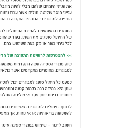
כמו למשל ניתוחים בערמונית. מטופלים אל
את ענייני היומיום שלהם מבלי להיות מוגבל
ענייני חוסר שליטה. חולים אשר עברו ניתוח
הספיגה למבוגרים כהגנה עד הנקודה בו הס
החומרים המשמשים להפיכת החיתולים למבו
של החיתול סופגים את השתן, בעוד שהחומרי
לכל גירוי בעור או נזק בעת השימוש בהם.
>> להצטרפות לרשימת התפוצה של חדשות
שוק מוצרי הספיגה עשה התקדמות משמעותית 
למבוגרים, מחומרים מתקדמים אשר כולאים 
כמעט כל חיתול סופג למבוגרים יכול להכיל
שתן היא במידה רבה בכמות קטנה ומתרחשת 
שחווים בריחת שתן עקב אי שליטה מוחלטת 
לבסוף, חיתולים למבוגרים מאפשרים הסתגל
להשפעות בריאותיות או אי נוחות, אך מאפש
חשוב לזכור – שימוש במוצרי ספיגה איננו ב