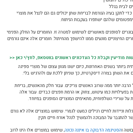
ה יכולים להמשיך
ים לבית בגלל
 כדי לתקן בעיה הגורמת לבריחת שתן יכולים גם הם לנצל את מוצרי
ימפטומים שלהם ישתפרו בעקבות הניתוח.
גרים לסופגים מאושרים לשימוש למטרה זו. החומרים על החלק הפנימי
ם החיצוניים מונעים ממנו להישפך מהחיתול. חומרים אלה אינם גורמים
 מודיעין וקבלת כל העדכונים ראשונים בווטסאפ, לחץ/י כאן <<
ביותר בשנים האחרונות, כיום ישנו מגוון עצום של מוצרי ספיגה
את השתן בצורה דיסקרטית, כך שניתן ללכת עם ולהרגיש בלי.
 הרבה יותר ממה שרוב האנשים צריכים. עבור חלק מהאנשים, בריחת
בפעילויות כמו עיטוש, צחוק או הרמת חפצים כבדים. עבור אלה
על שרירי השלפוחית, מתאימים המוצרים הסופגים במיוחד.
ות וניידות לחיים רגילים כמעט לגמרי. שימוש במוצרים אלה לא גורם
ר להתגבר על המבוכה ולהמשיך לנהל אורח חיים תקין.
ושה ו
הסטיגמה הדבוקה בו איננה נכונה
, שימוש במוצרים אלו הינו לרוב