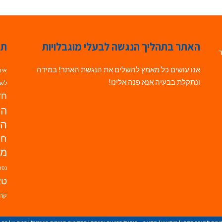
האתר בתהליך הנגשה לבעלי מוגבלויות
תג
ר
אנו עושים כל מאמץ להשלים את הנגשת האתר! במידה
אינ
ונתקלת בבעיה אנא פנה אלינו!
לשי
חדש
הנ
הד
חי
מו
נפת
טא
קהי