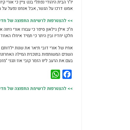
יו"ר הבית היהודי נפתלי בנט ציין כי אורי ק
אמש דרכו על הגשר, אבל אנחנו נפעל על מנ
>> להצטרפות לרשימת התפוצה של חדשות
ח"כ אילן גילאון סיפר כי עבורו אורי היווה
חלקו יחדיו ובין היתר כי תמיד איחלו האחד
אחיו של אורי דובי תיאר את שנות ילדותם ב
השנים המשותפות בתוכנית המילה האחרונה ו
בעם.את הרעב ליוו הזמר קובי אוז ונגני "מזמו
WhatsApp
Facebook
>> להצטרפות לרשימת התפוצה של חדשות