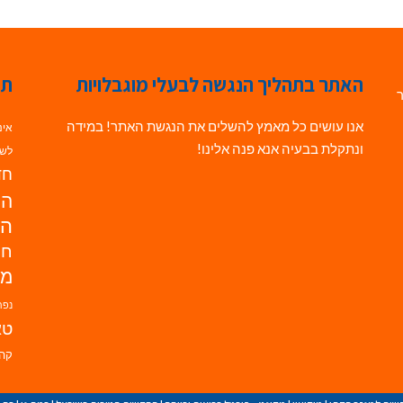
האתר בתהליך הנגשה לבעלי מוגבלויות
תג
ר
אנו עושים כל מאמץ להשלים את הנגשת האתר! במידה
אינ
ונתקלת בבעיה אנא פנה אלינו!
לשי
חדש
הנ
הד
חי
מו
נפת
טא
קהי