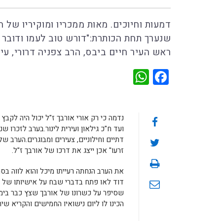
דמעות וחיוכים. מאות ממכריו ומוקיריו של 
שנערך תחת הכותרת:"דורש טוב לעמו ודובר ש
ראש העיר חיים ביבס, הרב צפניה דרורי, עירית
WhatsApp
Facebook
נדמה כי רק אורי אורבך ז"ל יכול היה לקבץ
ועד ח"כ גילאון ועירית לינור.בערב לזכרו 
דתיים וחילוניים, צעירים ומבוגרים.הערב 
זרעו" אכן ייצג את דרכו של אורבך ז"ל.
את הערב הנחתה רעייתו מיכל והוא לווה בס
דוד לאו פתח בדברי שבח על אישיותו של א
שסיפר על כשרונו של אורבך שצץ כבר בימי 
הכינו לו ליום נישואיו החמישים והקריא שיר