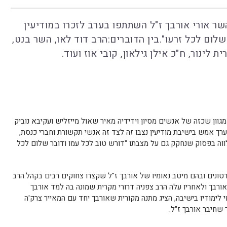
השר אורי אורבך ז"ל השתתפו בערב לזכרו במודיעין
לום לכל זרעו".בין הדוברים:הרב דוד לאו, השר בנט,
 לינור, ח"כ אילן גילאון, קובי אוז ועוד.
 מגוון שכזה של אנשים מסיון וידידיה מאיר שאול מייזליש ועקיבא נוביק
שנערך אמש בישיבת מודיעין נצבו זה לצד זה אנשי תקשורת וחברי כנסת,
שלווה בפסוק שנחקק גם על מצבתו "דורש טוב לכל עמו ודובר שלום לכל
רטונים ובהם מיטב נאומיו של אורבך ז"ל שקצרו צחוקים רבים בקהל.הרב
ורבך ולאחריו עלה הרב צפניה דרורי מקרית שמונה בה למד אורבך
לימודיו בישיבה, הציג מתנה מקורית שאורבך יחד עם המאייר צרק'ה
 שחיבר אורבך ז"ל.