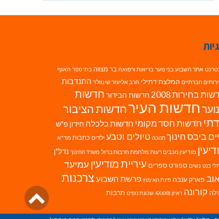
יות
בר מצווה
טרנט
אתר השבוע
בני נוער
בריאות ורפואה
האגף
בתי ספר
התנדבות
המלצת דתילי
רותים חברתיים
הרב אליעזר שינוולד
חדשות
ות בחירות 2008
חדשות הבידור
חדשות העיר
חדשות הציבור
וער
תי
חדשות חסד מקומי
חדשות כלכלה
חידון פ"ש
ים ביבס
טיולים וטבע
חינוך
כתבות
ילדים
מד"א
חנוכה
דיעין
נדל"ן
מודיעין מכבים רעות
מלחמת חרבות ברזל
משרד החינוך
עיריית מודיעין
עמיעד
ספורט
ספרים
נשים
לי בנט
צרכנות
וב
פרשת השבוע
פארק ענבה
פינת האימוץ
גליל
קורונה
לה
תרבות
ראיון 4X6X8
שכונת נופים
לרא