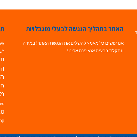
האתר בתהליך הנגשה לבעלי מוגבלויות
תג
ר
אנו עושים כל מאמץ להשלים את הנגשת האתר! במידה
אינ
ונתקלת בבעיה אנא פנה אלינו!
לשי
חדש
הנ
הד
חי
מו
נפת
טא
קהי