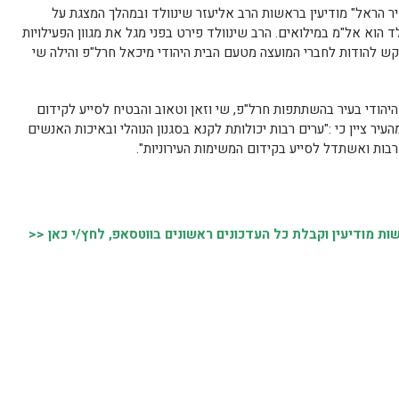
ר הראל" מודיעין בראשות הרב אליעזר שינוולד ובמהלך המצגת על
ד הוא אל"מ במילואים. הרב שינוולד פירט בפני מגל את מגוון הפעילויות
קש להודות לחברי המועצה מטעם הבית היהודי מיכאל חרל"פ והילה שי
יהודי בעיר בהשתתפות חרל"פ, שי וזאן וטאוב והבטיח לסייע לקידום
יר ציין כי :"ערים רבות יכולותת לקנא בסגנון הנוהלי ובאיכות האנשים
ר רבות ואשתדל לסייע בקידום המשימות העירוניות".
 מודיעין וקבלת כל העדכונים ראשונים בווטסאפ, לחץ/י כאן <<