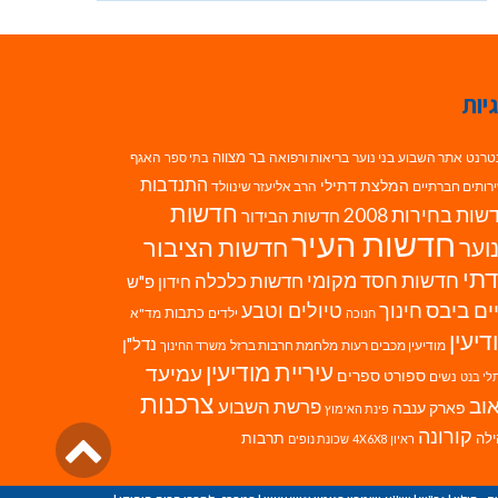
יות
בר מצווה
טרנט
אתר השבוע
בני נוער
בריאות ורפואה
האגף
בתי ספר
התנדבות
המלצת דתילי
רותים חברתיים
הרב אליעזר שינוולד
חדשות
ות בחירות 2008
חדשות הבידור
חדשות העיר
חדשות הציבור
וער
תי
חדשות חסד מקומי
חדשות כלכלה
חידון פ"ש
ים ביבס
טיולים וטבע
חינוך
כתבות
ילדים
מד"א
חנוכה
דיעין
נדל"ן
מודיעין מכבים רעות
מלחמת חרבות ברזל
משרד החינוך
עיריית מודיעין
עמיעד
ספורט
ספרים
נשים
לי בנט
צרכנות
וב
פרשת השבוע
פארק ענבה
פינת האימוץ
גליל
קורונה
לה
תרבות
ראיון 4X6X8
שכונת נופים
לרא