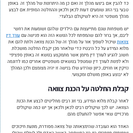
כד להבין אם ביצעו מהלך זה ואם כן מה היתרונות של מהלך זה. באופן
טבעי בני הזוג שומעים דעות לכאן ולכאן וההחלטה הסופית אם לבצע
מהלך משפטי זה היא לשיקולם הבלעדי.
יש משפחות שגם מתייעצות עם הילדים שלהם ושומעות את רחשי
ליבם, אך ברור להם שהמפתח לכל הנושא הזה הוא פגישה עם
עורך דין
צוואות
שיכול לשפוך אור על מהלך זה של הכנת צוואה ולתת להם את
מלוא המידע על כל היבטיו כדי שלאחר מכן יקבלו החלטה מושכלת.
חשוב להגיע לעורך דין מיומן אשר מתמקצע בנושא זה באופן ספציפי
ולא לפנות לעורך דין שמטפל בנושאים משפטיים אחרים כמו לדוגמה
נזיקין או חוזים, כיוון שהידע שלו בנישה זו יהיה מצומצם ולכן המהלך
לא יבוצע באופן מושלם ומקצועי.
קבלת החלטה על הכנת צוואה
לאחר קבלת מלוא המידע, בני זוג רבים מחליטים לבצע את הכנת
הצוואה. יש לכך שיקולים רבים לכאן ולכאן אך יש כמה שיקולים
מרכזיים שאי אפשר להתעלם מהם.
האחד הוא העובדה שהימצאותה של צוואה מסודרת, מונעת חיכוכים