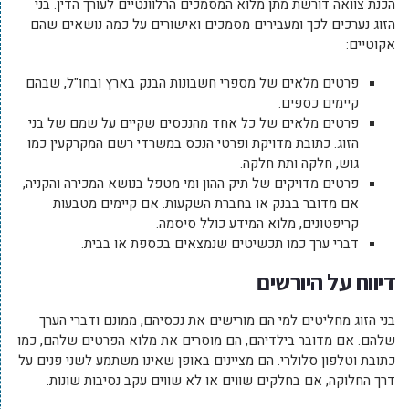
הכנת צוואה דורשת מתן מלוא המסמכים הרלוונטיים לעורך הדין. בני
הזוג נערכים לכך ומעבירים מסמכים ואישורים על כמה נושאים שהם
אקוטיים:
פרטים מלאים של מספרי חשבונות הבנק בארץ ובחו"ל, שבהם
קיימים כספים.
פרטים מלאים של כל אחד מהנכסים שקיים על שמם של בני
הזוג. כתובת מדויקת ופרטי הנכס במשרדי רשם המקרקעין כמו
גוש, חלקה ותת חלקה.
פרטים מדויקים של תיק ההון ומי מטפל בנושא המכירה והקניה,
אם מדובר בבנק או בחברת השקעות. אם קיימים מטבעות
קריפטונים, מלוא המידע כולל סיסמה.
דברי ערך כמו תכשיטים שנמצאים בכספת או בבית.
דיווח על היורשים
בני הזוג מחליטים למי הם מורישים את נכסיהם, ממונם ודברי הערך
שלהם. אם מדובר בילדיהם, הם מוסרים את מלוא הפרטים שלהם, כמו
כתובת וטלפון סלולרי. הם מציינים באופן שאינו משתמע לשני פנים על
דרך החלוקה, אם בחלקים שווים או לא שווים עקב נסיבות שונות.