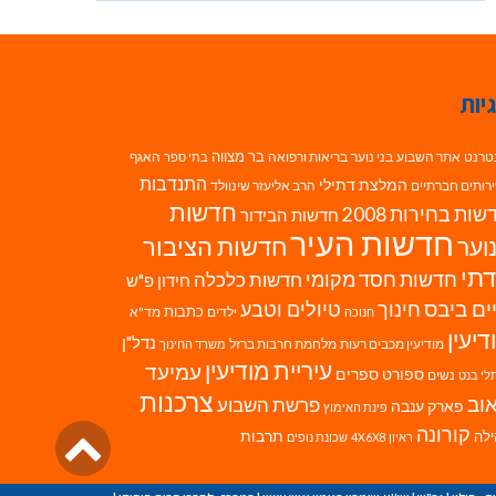
יות
בר מצווה
טרנט
אתר השבוע
בני נוער
בריאות ורפואה
האגף
בתי ספר
התנדבות
המלצת דתילי
רותים חברתיים
הרב אליעזר שינוולד
חדשות
ות בחירות 2008
חדשות הבידור
חדשות העיר
חדשות הציבור
וער
תי
חדשות חסד מקומי
חדשות כלכלה
חידון פ"ש
ים ביבס
טיולים וטבע
חינוך
כתבות
ילדים
מד"א
חנוכה
דיעין
נדל"ן
מודיעין מכבים רעות
מלחמת חרבות ברזל
משרד החינוך
עיריית מודיעין
עמיעד
ספורט
ספרים
נשים
לי בנט
צרכנות
וב
פרשת השבוע
פארק ענבה
פינת האימוץ
גליל
קורונה
לה
תרבות
ראיון 4X6X8
שכונת נופים
לרא