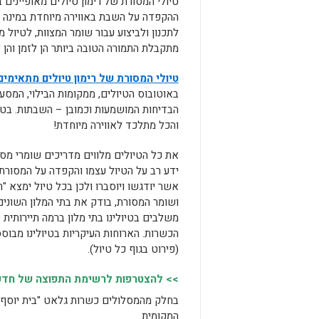
טיולי המסורת של רימון טיולים מאופיינים 
ההקפדה על השבת באווירה מיוחדת במינה ו
לתכנון ולביצוע עבור שומר המצוות, לטיול
מתקבלת התמורה הטובה ביותר הן לזמן והן
טיולי המסורת של רימון טיולים מתאימי
באוטובוס הטיולים, ממקומות הבילוי, המסע
הבדיחות המושמעות וכמובן – השבתות. בטיו
והכל מתלכד לאווירה מיוחדת!
את כל הטיולים מלווים מדריכים שומרי מסו
ידע רב על הטיול עצמו והקפדה על המסורת 
אשר יודגשו ויוסברו ולכן בכל טיול ימצא "
ושומר המסורת, בודק את בתי המלון השונים
משלבים בטיולינו בתי מלון ברמה תיירותית
הכשרות. הארוחות העיקריות בטיולינו מבוס
(פירוט בגוף כל טיול).
>> להצטרפות לרשימת התפוצה של חדשות
בחלק מהמסלולים כשרות גלאט "בית יוסף" ו
המקומית.