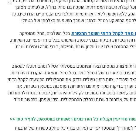
בצביון מתאים ובאווירה קסומה. התכנון המוקפד, המפורט והמדויק כל כך,
על קבלת השבת המסורתית, הופכת גם טיול בחו"ל, שלעיתים מסובך
 מהנה, ללא חשש וללא דאגות מיותרות לצרכים הבסיסיים הנדרשים. כך
 לכסף המושקע בטיול וכמובן שמכך מושפעת הצלחתו של הטיול!
ם מאד לקהל הדתי ושומר המסורת
בכל השלבים, החל ממוסיקה
דות הכשרות, הביקור בבתי כנסת, השימוש בכלים חד פעמיים, השיחות,
לי המסורת שלנו יש שולחן שבת, תפילות, דברי תורה וזמירות שבת
רת ומצוות, מנוסים מאד ומיומנים במסלולי הטיול ומהם תוכלו לשאוב
והערכים לאורכו של הטיול כולו. בכל טיול תמצאנה הנקודות היהודיות
הצד היהודי". צוות רימון טיולים בודק את המסלולים המוצעים לקהל הדתי
 ועורך בדיקות מקדימות עם הרשויות המוסכות בנושא הכשרות. אנו
 טובה, אשר בשבתות סמוכים לקהילות היהודיות, לבתי הכנסת ולמסעדות
סות על ארוחות כשרות ובחלק מהמסלולים, היכן שניתן, בהכשר חב"ד
 מודיעין וקבלת כל העדכונים ראשונים בווטסאפ, לחץ/י כאן <<
"מהדרין" ובמספר יעדים (פירוט בגוף כל טיול), כשרות של הרבנות