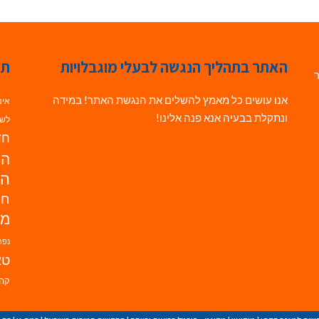
האתר בתהליך הנגשה לבעלי מוגבלויות
תג
ר
אנו עושים כל מאמץ להשלים את הנגשת האתר! במידה
אינ
ונתקלת בבעיה אנא פנה אלינו!
לשי
חדש
הנ
הד
חי
מו
נפת
טא
קהי