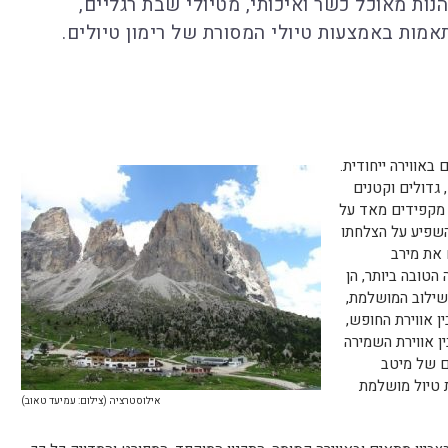
נות מאוכל כשר ואיכותי, מטיולי שבת רגליים,
תאמות באמצעות טיולי המסורת של רימון טיולים.
באווירה ייחודית.
 גדולים וקטנים
 מקפידים מאד על
שפיע על הצלחתו
 את מירב
הטובה ביותר, הן
שילוב המושלמת,
ן אווירת החופש,
ן אווירת השמירה
ם של מיטב
ת טיול מושלמת
אילוסטרציה (צילום: עמיעד טאוב)