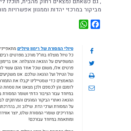
, גם כשאתם נמצאים רחוק מהבית, תוכלו ליה
מביקור במרכזי יהדות וממגוון אפשרויות מו
WhatsApp
Facebook
טיולי המסורת של רימון טיולים
מתאפיינים 
כל טיול מוצלח בחו"ל מורכב מפרטים רבים,
המשפיעים על ההנאה וההצלחה. אנו ברימון
פרטים אלו, משום שכל אחד מהם עשוי לה
של הטיול ועל ההנאה שלכם. אנו משקיעים
המאמצים כדי שמטיילינו יקבלו את התמורה 
לזמנם והן לכספם ולכן מצאנו את נוסחת ה
במיוחד עבור הציבור הדתי ושומר המסורת בי
ההנאה ואתרי הביקור המהנים והמרתקים לבי
על המסורת וערכי הדת. שילוב זה, בהדרכת
המדריכים שומרי המסורת שלנו, יוצר אוויר
ומותאמת במיוחד עבורכם!