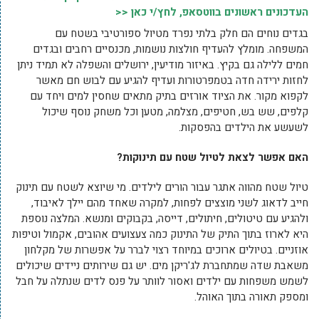
העדכונים ראשונים בווטסאפ, לחץ/י כאן <<
בגדים נוחים הם חלק בלתי נפרד מטיול ספורטיבי בשטח עם
המשפחה. מומלץ להעדיף חולצות נושמות, מכנסיים רחבים ובגדים
חמים ללילה גם בקיץ. באיזור מודיעין, ירושלים והשפלה לא תמיד ניתן
לחזות ירידה חדה בטמפרטורות ועדיף להגיע עם לבוש חם מאשר
לקפוא מקור. את הציוד אורזים בתיק מתאים שחסין למים ויחד עם
קלפים, שש בש, חטיפים, מצלמה, מטען וכל משחק נוסף שיכול
לשעשע את הילדים בהפסקות.
האם אפשר לצאת לטיול שטח עם תינוקות?
טיול שטח מהווה אתגר עבור הורים לילדים. מי שיוצא לשטח עם תינוק
חייב לדאוג לשני מוצצים לפחות, למקרה שאחד מהם יילך לאיבוד,
ולהגיע עם טיטולים, חיתולים, דייסה, בקבוקים ומנשא. המלצה נוספת
היא לארוז בתוך התיק של התינוק כמה צעצועים אהובים, אקמול וטיפות
אוזניים. בטיולים ארוכים במיוחד רצוי לברר על אפשרות של מקלחון
משאבת שדה שמתחברת לג'ריקן מים. יש גם שירותים ניידים שיכולים
לשמש משפחות עם ילדים ואסור לוותר על פנס לדים שנתלה על חבל
ומספק תאורה בתוך האוהל.