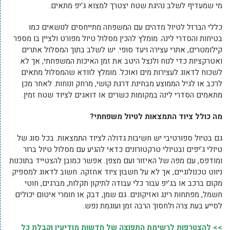
מי שמעדיף לשלב נהיגת שטח יצטרך למצוא ג'יפ מתאים.
כללי הברזל לטיול מדהים עם המשפחה מתייחסים לנושאים כמו
בטיחות והסדרי לינה. מומלץ להכין מסלול טיול מפורט ולציין בו מספר
קילומטרים, אתרי עצירה ויעד סופי. יש לשלב בתוך המסלול אתרים
ואטרקציות כדי לנוח ולנצל היטב את זמן האיכות המשפחתי, אך לא
לשכוח לדאוג לעצירות מים ואוכל. מומלץ לוודא שהמסלול מתאים
לרכב או לגיל הממוצע מבחינת דרגת קושי, מרחק ונוחות. לאחר מכן
מתאמים הסדרי לינה במקומות כשרים או דואגים לציוד שטח זמין.
מה כולל ציוד התמצאות לטיול משפחתי?
גם בטיול ספורטיבי יש חשיבות גדולה לציוד התמצאות. בכל סוג של
טיולי ג'יפים ובטיולי טרקטורונים כדאי להגיע עם מסלול טיול ברור
ומודפס, עם מפה של האיזור ועם מצפן. אפשר כמובן להצטייד בתוכנות
ניווט טכנולוגיים, אך לא על חשבון ציוד אחזקה. חשוב לדאוג למספיק
מקום ברכב או בג'יפ עבור כלי עבודה לתיקון תקלות, מברגים, חוטי
חשמל, מפתחות רינג ואזיקונים. גם שמן, דבק או חומרי איטום יכולים
לסייע בעת צרה ולחסוך הרבה זמן ועוגמת נפש.
>> להצטרפות לרשימת התפוצה של חדשות מודיעין וקבלת כל