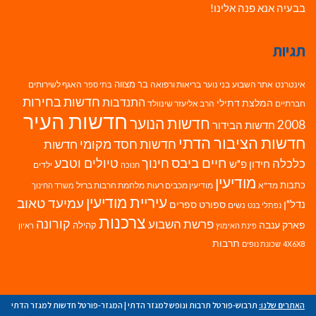
בבעיה אנא פנה אלינו!
תגיות
בר מצווה
אינטרנט
אתר השבוע
בני נוער
בריאות ורפואה
האגף לשירותים
בתי ספר
חדשות בחירות
התנדבות
המלצת דתילי
חברתיים
הרב אליעזר שינוולד
חדשות העיר
חדשות הנוער
2008
חדשות הבידור
חדשות הציבור הדתי
חדשות חסד מקומי
חדשות
חיים ביבס
טיולים וטבע
כלכלה
חינוך
חידון פ"ש
ילדים
חנוכה
מודיעין
כתבות
מד"א
מודיעין מכבים רעות
מלחמת חרבות ברזל
משרד החינוך
עיריית מודיעין
עמיעד טאוב
נדל"ן
ספורט
ספרים
נשים
נפתלי בנט
צרכנות
פרשת השבוע
קורונה
פארק ענבה
קהילה
פינת האימוץ
ראיון
תרבות
4X6X8
שכונת נופים
האתרים שלנו:
תרבוש-פורטל תרבות ונופש למגזר הדתי
|
המגזר-פורטל חדשות למגזר הדתי