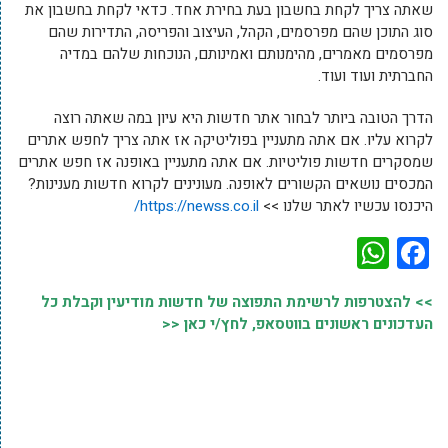
שאתה צריך לקחת בחשבון בעת בחירת אחד. כדאי לקחת בחשבון את
סוג התוכן שהם מפרסמים, הקהל, העיצוב והפריסה, התדירות שהם
מפרסמים מאמרים, מהימנותם ואמינותם, הנוכחות שלהם במדיה
החברתית ועוד ועוד.
הדרך הטובה ביותר לבחור אתר חדשות היא עיון במה שאתה רוצה
לקרוא עליו. אם אתה מתעניין בפוליטיקה אז אתה צריך לחפש אתרים
שמסקרים חדשות פוליטיות. אם אתה מתעניין באופנה אז חפש אתרים
המכסים נושאים הקשורים לאופנה. מעונינים לקרוא חדשות מענינות?
היכנסו עכשיו לאתר שלנו >>
https://newss.co.il/
WhatsApp
Facebook
>> להצטרפות לרשימת התפוצה של חדשות מודיעין וקבלת כל
העדכונים ראשונים בווטסאפ, לחץ/י כאן <<