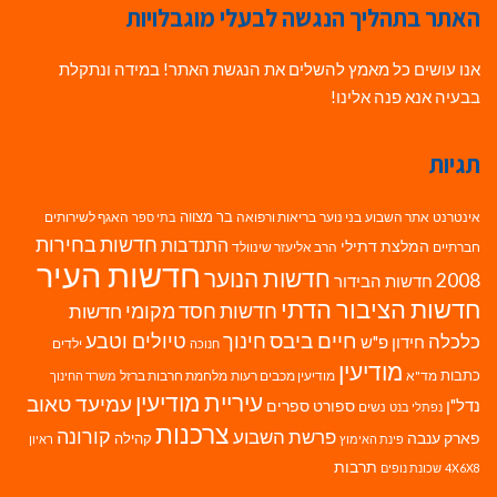
האתר בתהליך הנגשה לבעלי מוגבלויות
אנו עושים כל מאמץ להשלים את הנגשת האתר! במידה ונתקלת
בבעיה אנא פנה אלינו!
תגיות
בר מצווה
אינטרנט
אתר השבוע
בני נוער
בריאות ורפואה
האגף לשירותים
בתי ספר
חדשות בחירות
התנדבות
המלצת דתילי
חברתיים
הרב אליעזר שינוולד
חדשות העיר
חדשות הנוער
2008
חדשות הבידור
חדשות הציבור הדתי
חדשות חסד מקומי
חדשות
חיים ביבס
טיולים וטבע
כלכלה
חינוך
חידון פ"ש
ילדים
חנוכה
מודיעין
כתבות
מד"א
מודיעין מכבים רעות
מלחמת חרבות ברזל
משרד החינוך
עיריית מודיעין
עמיעד טאוב
נדל"ן
ספורט
ספרים
נשים
נפתלי בנט
צרכנות
פרשת השבוע
קורונה
פארק ענבה
קהילה
פינת האימוץ
ראיון
תרבות
4X6X8
שכונת נופים