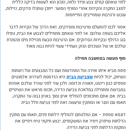
לפני שאתם קונים צבע וציוד נלווה, הנכון הוא לעשות בדיקה כללית
למצב התקרה והקירות אחרי החורף הסוער. ייתכן שתגלו סדקים, נזילות,
עובש ורטיבות שמחייבים התייחסות.
אסור לכם להתעלם מרטיבות ומסדקים, זאת הדרך של הקירות לדבר
אליכם בשפה שלהם. אז לפני שאתם מתחילים לצבוע את הבית, טפלו
בגג הדולף ובקירות הסדוקים. אם הרטיבות נובעת מנזילת מים מהצנרת
שלכם או של השכנים הנזק העתידי עשוי להיות גבוה מאוד.
סוף מעשה במחשבה תחילה
פסח מביא איתו אוירה של התחדשות ועם כל המבצעים של רשתות
השיווק, יכול להיות
שצביעת הבית
היא הזדמנות לשדרוג אלמנטים
נוספים כגון ריהוט, תאורה וכדומה. ולכן עוד לפני שהיד שלכם אוחזת
במברשת ומתחילה במלאכת צביעת הדירה, תכננו מראש את השינויים
בבית. אם אתם מתכוונים להחליף ארון נמוך בארון גבוה עד התקרה,
תאמו עם הנגר או המתקין שיעשה זאת לפני צביעת חלל הבית.
דוגמא נוספת – אם החלטתם להחליף דלתות פנים, תאמו עם מתקין
הדלתות שיפרק ויסיר את המשקופים, יבצע תיקוני טיח ויסיים את
התקנת הדלתות לפני צביעת הדירה.