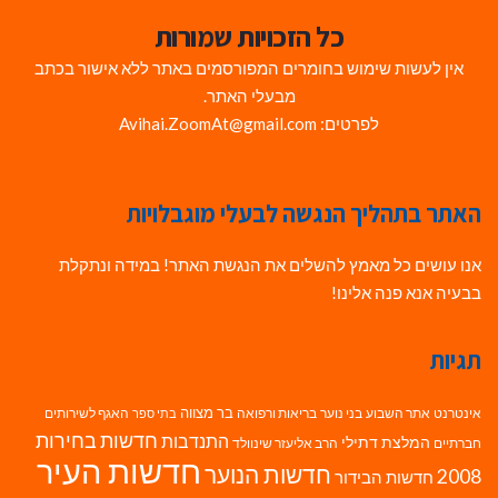
כל הזכויות שמורות
אין לעשות שימוש בחומרים המפורסמים באתר ללא אישור בכתב
מבעלי האתר.
לפרטים: Avihai.ZoomAt@gmail.com
האתר בתהליך הנגשה לבעלי מוגבלויות
אנו עושים כל מאמץ להשלים את הנגשת האתר! במידה ונתקלת
בבעיה אנא פנה אלינו!
תגיות
בר מצווה
אינטרנט
אתר השבוע
בני נוער
בריאות ורפואה
האגף לשירותים
בתי ספר
חדשות בחירות
התנדבות
המלצת דתילי
חברתיים
הרב אליעזר שינוולד
חדשות העיר
חדשות הנוער
2008
חדשות הבידור