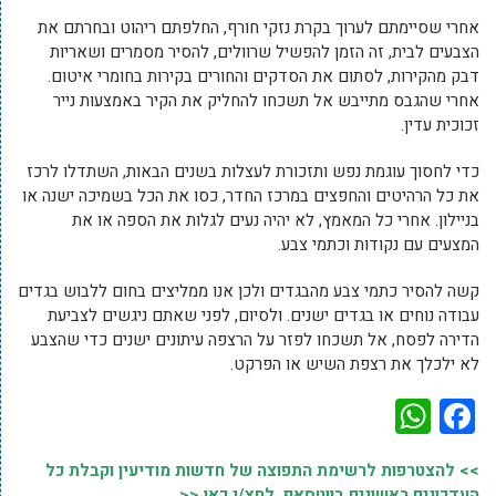
אחרי שסיימתם לערוך בקרת נזקי חורף, החלפתם ריהוט ובחרתם את
הצבעים לבית, זה הזמן להפשיל שרוולים, להסיר מסמרים ושאריות
דבק מהקירות, לסתום את הסדקים והחורים בקירות בחומרי איטום.
אחרי שהגבס מתייבש אל תשכחו להחליק את הקיר באמצעות נייר
זכוכית עדין.
כדי לחסוך עוגמת נפש ותזכורת לעצלות בשנים הבאות, השתדלו לרכז
את כל הרהיטים והחפצים במרכז החדר, כסו את הכל בשמיכה ישנה או
בניילון. אחרי כל המאמץ, לא יהיה נעים לגלות את הספה או את
המצעים עם נקודות וכתמי צבע.
קשה להסיר כתמי צבע מהבגדים ולכן אנו ממליצים בחום ללבוש בגדים
עבודה נוחים או בגדים ישנים. ולסיום, לפני שאתם ניגשים לצביעת
הדירה לפסח, אל תשכחו לפזר על הרצפה עיתונים ישנים כדי שהצבע
לא ילכלך את רצפת השיש או הפרקט.
WhatsApp
Facebook
>> להצטרפות לרשימת התפוצה של חדשות מודיעין וקבלת כל
העדכונים ראשונים בווטסאפ, לחץ/י כאן <<