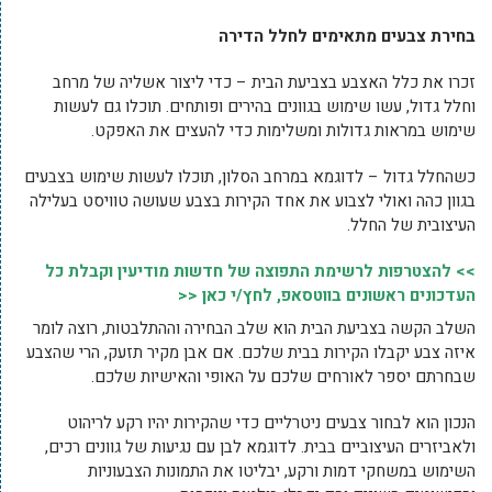
בחירת צבעים מתאימים לחלל הדירה
זכרו את כלל האצבע בצביעת הבית – כדי ליצור אשליה של מרחב
וחלל גדול, עשו שימוש בגוונים בהירים ופותחים. תוכלו גם לעשות
שימוש במראות גדולות ומשלימות כדי להעצים את האפקט.
כשהחלל גדול – לדוגמא במרחב הסלון, תוכלו לעשות שימוש בצבעים
בגוון כהה ואולי לצבוע את אחד הקירות בצבע שעושה טוויסט בעלילה
העיצובית של החלל.
>> להצטרפות לרשימת התפוצה של חדשות מודיעין וקבלת כל
העדכונים ראשונים בווטסאפ, לחץ/י כאן <<
השלב הקשה בצביעת הבית הוא שלב הבחירה וההתלבטות, רוצה לומר
איזה צבע יקבלו הקירות בבית שלכם. אם אבן מקיר תזעק, הרי שהצבע
שבחרתם יספר לאורחים שלכם על האופי והאישיות שלכם.
הנכון הוא לבחור צבעים ניטרליים כדי שהקירות יהיו רקע לריהוט
ולאביזרים העיצוביים בבית. לדוגמא לבן עם נגיעות של גוונים רכים,
השימוש במשחקי דמות ורקע, יבליטו את התמונות הצבעוניות