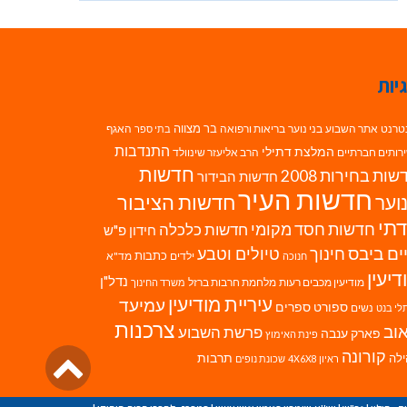
יות
בר מצווה
טרנט
אתר השבוע
בני נוער
בריאות ורפואה
האגף
בתי ספר
התנדבות
המלצת דתילי
רותים חברתיים
הרב אליעזר שינוולד
חדשות
ות בחירות 2008
חדשות הבידור
חדשות העיר
חדשות הציבור
וער
תי
חדשות חסד מקומי
חדשות כלכלה
חידון פ"ש
ים ביבס
טיולים וטבע
חינוך
כתבות
ילדים
מד"א
חנוכה
דיעין
נדל"ן
מודיעין מכבים רעות
מלחמת חרבות ברזל
משרד החינוך
עיריית מודיעין
עמיעד
ספורט
ספרים
נשים
לי בנט
צרכנות
וב
פרשת השבוע
פארק ענבה
פינת האימוץ
גליל
קורונה
לה
תרבות
ראיון 4X6X8
שכונת נופים
לרא