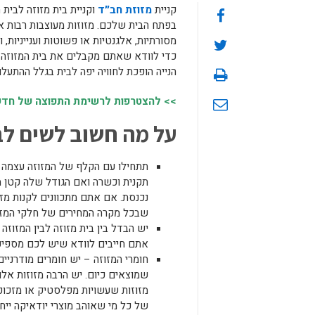
קניית
מזוזת חב״ד
וקניית בית מזוזה לבית
בפתח הבית שלכם. מזוזות מעוצבות רבות אפש
מסורתיות, אלגנטיות או פשוטות וענייניו
כדי לוודא שאתם מקבלים את בית המזוזה 
הנייה הופכת לחוויה יפה לבית בגלל ההתעל
>> להצטרפות לרשימת התפוצה של חדשות
על מה חשוב לשים לב
תתחילו עם הקלף של המזוזה עצמה וא
תקנית וכשרה ואם הגודל שלה קטן מ
נכנסת. אם אתם מתכוונים לקנות מזו
שבכל מקרה המחירים של חלקי המזוז
יש הבדל בין בית מזוזה לבין המזוז
אתם חייבים לוודא שיש לכם מספיק
חומרי המזוזה – יש חומרים מודרנ
שמוצאים כיום. יש הרבה מזוזות אלו
מזוזות שעשויות מפלסטיק או מזכוכ
של כל מי שאוהב מוצרי יודאיקה ייח