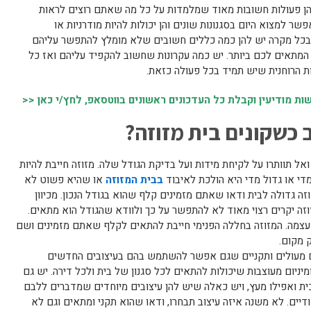
 הן פעולות חשובות מאוד שמלמדות על כל מה שאתם רוצים לראות
ר למצוא היום בסגנונות שונים והן יכולות להיות מודרניות או
ת, ובכל מקרה יש להן כמה כללים חשובים שלא מומלץ להתפשר עליהם
המתאים לכם ביותר. יש כמה עקרונות שחשוב להקפיד עליהם ואז כל
ות הרוחנית שיש תמיד בכל פעולה כזאת.
 מודיעין וקבלת כל העדכונים ראשונים בווטסאפ, לחץ/י כאן <<
 כשקונים בית מזוזה?
ל תוותרו על לקיחת מידות ועל בדיקת הגודל שלה. מזוזה חייבת להיות
די או גדול מדי היא הולכת לאיבוד
בבית המזוזה
או שהיא פשוט לא
זה גדולה לבית ודאו שאתם מזמינים קלף שהוא בגודל הנכון. מכיוון
ה יקרים רצוי מאוד לא להתפשר על כך ולוודא שהגודל הוא מתאים.
ה עצמה. המזוזה בחללה הפנימי חייבת להתאים לקלף שאתם מזמינים ושם
 מקום.
יים מעולים ותקניים שגם אפשר להשתמש בהם בעיצובים החדשים
מיניום מעוצבות שיכולות להתאים לכל סגנון של בית ולכל דירה. יש גם
ית ואפילו מעץ, ויש כאלה שיש להן עיצובים מיוחדים שמדברים ללבם
ודיים. לא משנה איזה עיצוב תבחרו, ודאו שהוא תקני ומתאים וגם לא