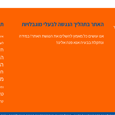
האתר בתהליך הנגשה לבעלי מוגבלויות
תג
ר
אנו עושים כל מאמץ להשלים את הנגשת האתר! במידה
אינ
ונתקלת בבעיה אנא פנה אלינו!
לשי
חדש
הנ
הד
חי
מו
נפת
טא
קהי