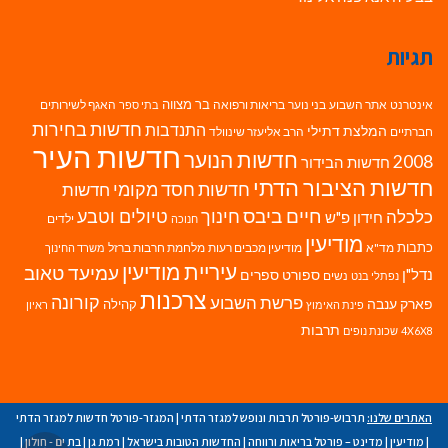
תגיות
בר מצווה
אינטרנט
אתר השבוע
בני נוער
בריאות ורפואה
האגף לשירותים
בתי ספר
חדשות בחירות
התנדבות
המלצת דתילי
חברתיים
הרב אליעזר שינוולד
חדשות העיר
חדשות הנוער
2008
חדשות הבידור
חדשות הציבור הדתי
חדשות חסד מקומי
חדשות
חיים ביבס
טיולים וטבע
כלכלה
חינוך
חידון פ"ש
ילדים
חנוכה
מודיעין
כתבות
מד"א
מודיעין מכבים רעות
מלחמת חרבות ברזל
משרד החינוך
עיריית מודיעין
עמיעד טאוב
נדל"ן
ספורט
ספרים
נשים
נפתלי בנט
צרכנות
פרשת השבוע
קורונה
פארק ענבה
קהילה
פינת האימוץ
ראיון
תרבות
4X6X8
שכונת נופים
האתרים שלנו:
תרבוש-פורטל תרבות ונופש למגזר הדתי
|
המגזר-פורטל חדשות למגזר הדתי
|
מודיעין
|
מדינט – פורטל בריאות ורווחה
|
החדשות הטובות בישראל
|
רמת גן
|
בת ים - חולון
|