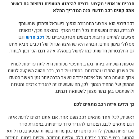
חברים או אנשי מקצוע. רוצים להימנע מטעויות נפוצות גם כאשר
אתם קונים רכב חדש? הנה המדריך המלא
רכב פרטי הוא אמצעי התחבורה הנפוץ בישראל ופתרון שמשותף
לגברים, נשים ומשפחות בכל רחבי הארץ. כתוצאה מכך, יבואנים
מציעים לעיתים קרובות מבצעים אטרקטיביים על
רכב חדש
וגם
מסלולי מימון נוחים. הבעיה היא שההיצע הגדול של רכבים מביא איתו
גם התלבטויות חדשות, כמו למשל בשאלה איזה דגם הכי נכון לבחור.
הטעות השכיחה ביותר בקרב מחפשי מכוניות היא לתת עדיפות למחיר
על חשבון המפרט והתכונות. בסופו של דבר, רכב מהווה השקעה לטווח
ארוך וטעמה המר של איכות ירודה נשאר הרבה יותר זמן מאשר הטעם
המתוק של המחיר הנמוך. לכן, מה שעושים זה להגדיר צרכים ומטרות
ולהשתמש בהן בתור מצפן להשוואת דגמים.
כך תדעו איזה רכב מתאים לכם
ראשית, לכל אחד מתאים רכב מעט אחר. אם אתם רוצים לדעת איזה
דגם מתאים לכם, תצטרכו להגדיר סדר עדיפויות. במסגרת סדר
העדיפויות מומלץ לדרג פרמטרים כגון מרווח בשורת הנוסעים, גודל תא
המטען, ביצועי הרכב, צריכת דלק, עלויות תחזוקה, עלויות ביטוח, סחירות