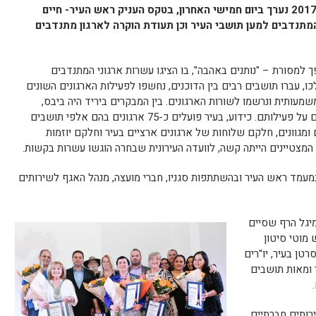
טקס הוקרה למתנדבים מצטיינים לשנת 2017 נערך ביום חמישי האחרון, בטקס העניק ראש העיר- חיים
מתנדבים למען תושבי העיר וכן תעודת הוקרה לארגון מתנדבים
ך למסורת – "נותנים באהבה", בו הציגו עשרות ארגוני המתנדבים
ו, עברו תושבים רבים בין הדוכנים, נחשפו לפעילות הארגונים השונים
מעותית ונרשמו לשורות הארגונים. בין המבקרים ביריד היה ביבס,
שהגיע לבקר ביריד והודה למתנדבים היקרים על פעילותם. כידוע, בעיר פועלים כ-75 ארגונים בהם אלפי תושבים
מגוונים, חלקם שלוחות של ארגונים ארציים בעיר וחלקם יוזמות
ם המצטיינים הייתה קשה, לוועדה העירונית שבחרה הוגשו עשרות בקשות.
במעמד ראש העיר ובהשתתפות סגניו, חברי מועצה, מנהל האגף לשירותים
 מיגל הרף שסיים
מוטי סיטון
טן בעיר, יו"רים
 ומאות תושבים
ותים חברתיים,