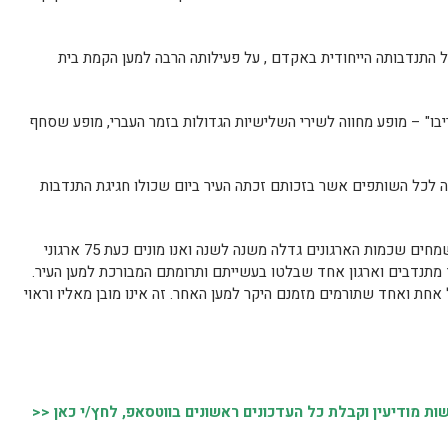
ל התנדבותה הייחודית באקדם , על פעילותה הרבה למען הקמת בית
ו" – מופע מחווה לשירי השלישיות הגדולות בזמר העברי, מופע שסחף
תה לכל השותפים אשר בזכותם זכתה העיר ביום שכולו חגיגת התנדבות
בוריס פרלמן, מחזיק תיק המתנדבים: "אנו שמחים שכמות הארגונים גדלה משנה לשנה ואנו מונים כעת 75 ארגוני
ץ מתנדבים וארגון אחד שבלטו בעשייתם ותרומתם המבורכת למען העיר.
אחת ואחד שתורמים מזמנם היקר למען האחר. זה אינו מובן מאליו וראוי
 מודיעין וקבלת כל העדכונים ראשונים בווטסאפ, לחץ/י כאן <<