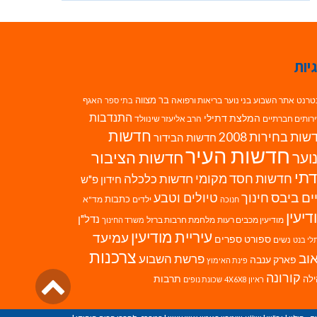
יות
בר מצווה
טרנט
אתר השבוע
בני נוער
בריאות ורפואה
האגף
בתי ספר
התנדבות
המלצת דתילי
רותים חברתיים
הרב אליעזר שינוולד
חדשות
ות בחירות 2008
חדשות הבידור
חדשות העיר
חדשות הציבור
וער
תי
חדשות חסד מקומי
חדשות כלכלה
חידון פ"ש
ים ביבס
טיולים וטבע
חינוך
כתבות
ילדים
מד"א
חנוכה
דיעין
נדל"ן
מודיעין מכבים רעות
מלחמת חרבות ברזל
משרד החינוך
עיריית מודיעין
עמיעד
ספורט
ספרים
נשים
לי בנט
צרכנות
וב
פרשת השבוע
פארק ענבה
פינת האימוץ
גליל
קורונה
לה
תרבות
ראיון 4X6X8
שכונת נופים
לרא