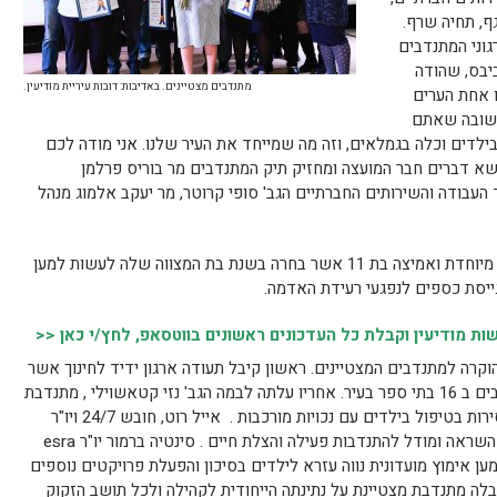
גף, תחיה שרף.
גוני המתנדבים
יבס, שהודה
מתנדבים מצטיינים. באדיבות: דובות עיריית מודיעין.
 אחת הערים
חשובה שאתם
דים וכלה בגמלאים, וזה מה שמייחד את העיר שלנו. אני מודה לכם
שא דברים חבר המועצה ומחזיק תיק המתנדבים מר בוריס פרלמן
בודה והשירותים החברתיים הגב' סופי קרוטר, מר יעקב אלמוג מנהל
בנוסף, שיתפה את הקהל מעיין שביב, ילדה מיוחדת ואמיצה בת 11 אשר בחרה בשנת בת המצווה שלה לעשות למען
ייסת כספים לנפגעי רעידת האדמה.
 מודיעין וקבלת כל העדכונים ראשונים בווטסאפ, לחץ/י כאן <<
קרה למתנדבים המצטיינים. ראשון קיבל תעודה ארגון ידיד לחינוך אשר
פעיל בעיר מזה 5 שנים עם מעל 100 מתנדבים ב 16 בתי ספר בעיר. אחריו עלתה לבמה הגב' נזי קטאשוילי , מתנדבת
במעון צ'ימס 3 פעמים בשבוע ומסייעת במסירות בטיפול בילדים עם נכויות מורכבות . אייל רוט, חובש 24/7 ויו"ר
איחוד הצלה בעיר, קיבל הצטיינות על היותו השראה ומודל להתנדבות פעילה והצלת חיים . סינטיה ברמור יו"ר esra
ן אימוץ מועדונית נווה עזרא לילדים בסיכון והפעלת פרויקטים נוספים
יבלה מתנדבת מצטיינת על נתינתה הייחודית לקהילה ולכל תושב הזקוק