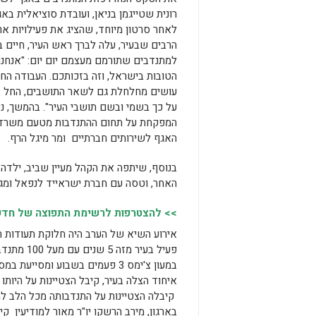
רונית שטייגמן בניאן, ועובדת סוציאלית בא
לאחר סרטון מיוחד, שהציג את פעילויות אר
הרבים שבעיר, עלה לברך ראש העיר, חיים ב
למתנדבים שתורמם מעצמם יום יום: "אנחנו
הטובות בישראל, וזה בזכותכם. העבודה ה
עושים מחלחלת גם לשאר התושבים, החל ביל
על כך בשמי ובשם תושבי העיר". בהמשך, נ
המפקחת על תחום ההתנדבות מטעם משרד הע
האגף לשירותים חברתיים ומר מיגל הרף.
האחר, וטסה עם חברת ישראייד לנפאל ומג
>> להצטרפות לרשימת התפוצה של חדשות
אירוע השיא של הערב היה חלוקת תעודות הו
קיבלה הצטיינות על התנדבותה מכל הלב למע
בארגון, מירב הרשקו יו"ר מאור למודיעין ק