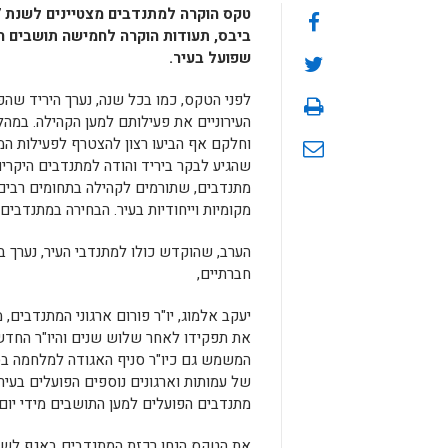
ביבס, תעודות הוקרה לחמישה תושבים ה
שפועל בעיר.
לפני הטקס, כמו בכל שנה, נערך היריד שהפ
העירוניים את פעילותם למען הקהילה. במהלכ
וחלקם אף הביעו רצון להצטרף לפעילות המש
מתנדבים, שתורמים לקהילה בתחומים רבים ו
מקומיות וייחודיות בעיר. הבחירה במתנדבי
הערב, שהוקדש כולו למתנדבי העיר, נערך 
חברתיים,
יעקב אלמוג, יו"ר פורום ארגוני המתנדבים,
את תפקידו לאחר שלוש שנים והיו"ר החדש 
המשמש גם כיו"ר סניף האגודה למלחמה בסר
של עמותות וארגונים נוספים הפועלים בעיר
מתנדבים הפועלים למען התושבים מידי יום.
את הטקס הנחו רכזת המתנדבים באגף לשיר