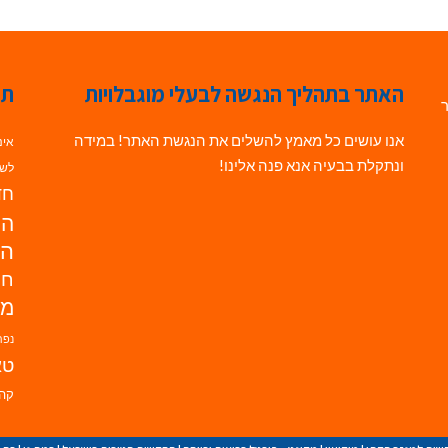
האתר בתהליך הנגשה לבעלי מוגבלויות
תג
ר
אנו עושים כל מאמץ להשלים את הנגשת האתר! במידה
אינ
ונתקלת בבעיה אנא פנה אלינו!
לשי
חדש
הנ
הד
חי
מו
נפת
טא
קהי