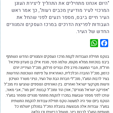
"היום אנחנו מתחילים את התהליך ליצירת העוגן
המרכזי לעיר מודיעין מכבים רעות", כך אמר ראש
העיר חיים ביבס, מספר רגעים לפני שהחל את
העבודות לפריצת הדרכים במרכז העסקים והמגורים
החדש של העיר.
WhatsApp
Facebook
בטקס תחילת העבודות לקמת מרכז העסקים והמגורים החדש השתתף
ביבס בנוכחות ממלא מקומו, שלמה פסי, סגניו אילן בן סעדון ומיכאל
חרל"פ, חברי המועצה מירב פלג ובוריס פרלמן, מנכ"ל העירייה יורם
כרמון, מנכ"ל החברה הכלכלית, האחראית על פיתוח השכונות החדשות
בעיר לרבות המע"ר, מנכ"לי חברות הבת של העיר, נציגי משרד השיכון
ורשות מקרקעי ישראל ואחרים. בין האורחים הנוספים שהגיעו היו מנכ"ל
"אפריקה ישראל מגורים", אורן הוד ומנכ"ל קבוצת "חנן מור", אבי מאור,
שזכו לפני מספר שבועות במכרז להקמת מתחמי מגורים ומסחר במע"ר.
הטקס ביום שני היה למעשה טקס תחילת עבודות להקמת התשתית
במע"ר. עבודות אלה מבוצעות בהובלת החכ"ל במהלכן יושלמו כל
תשתיות המע"ר לרבות ביוב, חשמל כבישים וכן הלאה.