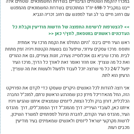
במכרז להקמת השטחים הציבוריים בשדרות החשמונאים. שטחים אלה
ייבנו במקביל ל-698 יח"ד המתוכננים בשדרות החשמונאים מהמפגש
עם רחוב חיים בר לב ועד למפגש עם רחוב זכריה הנביא.
>> להצטרפות לרשימת התפוצה של חדשות מודיעין וקבלת כל
העדכונים ראשונים בווטסאפ, לחץ/י כאן <<
ראש העיר חיים ביבס: "היום התחלנו את הקמת מרכז עיר אמתית
ותוסס. מרכז עסקים עירוני, שיפעל גם בשעות הקטנות ויהיה זמין מתחת
לבית. מרכז שיביא גם אוכלוסייה צעירה, זוגות צעירים, גם את ההורים
ואת כל מה שצריך. אנו חוזר ואומר זאת לאורך כל הדרך, מרכז העיר
יפעל 24/7 כל מי שרוצה יוכל לעבוד ולפעול ולעשות את מה שצריך,
הרעיון הוא לתת.
אני רוצה להודות לכל האנשים היקרים שעסקו כדי לקדם את הפרויקט
הזה, החל מהאדריכל מירון כהן שמהרגע הראשון נרתם, למנכ"ל החברה
הכלכלית, דורון ברק ולכל הצוות, ליזמים שנמצאים איתנו שהגיעו ויהיו
איתנו כאן, לעובדי העירייה דרך מהמנכ"ל דרך הסמנכ"לים, דרך מהנדס
העיר, מהנדס העיר הקודם, לחברת הניהול למפתחים למשרד השיכון,
לרשות מקרקעי ישראל ליזמים ולאנשים שמאמינים בעיר מודיעין
מכבים רעות.