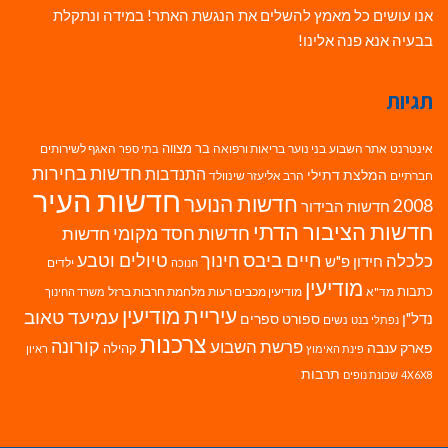
אנו עושים כל מאמץ להשלים את הנגשת האתר! במידה ונתקלת
בבעיה אנא פנה אלינו!
תגיות
בר מצווה
אינטרנט
אתר השבוע
בני נוער
בריאות ורפואה
האגף לשירותים
בתי ספר
חדשות בחירות
התנדבות
המלצת דתילי
חברתיים
הרב אליעזר שינוולד
חדשות העיר
חדשות הנוער
2008
חדשות הבידור
חדשות הציבור הדתי
חדשות חסד מקומי
חדשות
חיים ביבס
טיולים וטבע
כלכלה
חינוך
חידון פ"ש
ילדים
חנוכה
מודיעין
כתבות
מד"א
מודיעין מכבים רעות
מלחמת חרבות ברזל
משרד החינוך
עיריית מודיעין
עמיעד טאוב
נדל"ן
ספורט
ספרים
נשים
נפתלי בנט
צרכנות
פרשת השבוע
קורונה
פארק ענבה
קהילה
פינת האימוץ
ראיון
תרבות
4X6X8
שכונת נופים