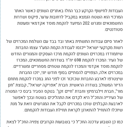
העבודות לחישוף הקרקע כבר החלו באתרים השונים כאשר האתר
המרכזי הוא השטח הנמצא במקביל לרחובות ערער, פיקוס ושדרות
החשמונאים ומגרש 202 המיועד להקמת מוסד אקדמאי ומעונות
סטודנטים.
לאחר סיום עבודות התשתית באתר ובד בבד עם השלמת המכרזים של
רשות מקרקעי ישראל ייכנסו לעבודת הקמת המע"ר עצמו החברות
שיתמודדו במכרזים השונים להקמת מרכז העסקים והמגורים החדש
של העיר: המכרז להקמת 698 יח"ד בשדרות החשמונאים, המכרז
להקמת מוסד אקדמי והמכרז להקמת שטחים מסחריים ומשרדיים.
במכרזים אלה, הצפויים להסתיים בסוף חודש יוני, יזכו החברות
שיצטרפו לארבע החברות שכזכור זכו לפני החג במכרז להקמת מתחם
הדיור המשולב בשדרה הראשית: חברת "אפריקה ישראל", קבוצת "חנן
מור", חברת זילברמינץ וחברת "חיים זקן". בטקס הסביר ביבס כי המטרה
של העירייה והחכ"ל היא לקדם את התהליכים בשטח ובכך לאפשר
לארבעת הקבלנים שזכו במכרזים לקבל את המגרשים וזאת על מנת
שיוכלו להתחיל להתארגן לקראת תחילת העבודות להקמתם.
כמו כן השבוע עדכנה החכ"ל כי בשבועות הקרובים צפויה החכ"ל לצאת