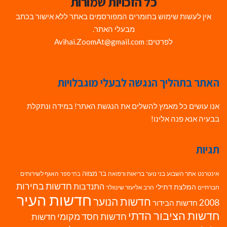
כל הזכויות שמורות
אין לעשות שימוש בחומרים המפורסמים באתר ללא אישור בכתב
מבעלי האתר.
לפרטים: Avihai.ZoomAt@gmail.com
האתר בתהליך הנגשה לבעלי מוגבלויות
אנו עושים כל מאמץ להשלים את הנגשת האתר! במידה ונתקלת
בבעיה אנא פנה אלינו!
תגיות
בר מצווה
אינטרנט
אתר השבוע
בני נוער
בריאות ורפואה
האגף לשירותים
בתי ספר
חדשות בחירות
התנדבות
המלצת דתילי
חברתיים
הרב אליעזר שינוולד
חדשות העיר
חדשות הנוער
2008
חדשות הבידור
חדשות הציבור הדתי
חדשות חסד מקומי
חדשות