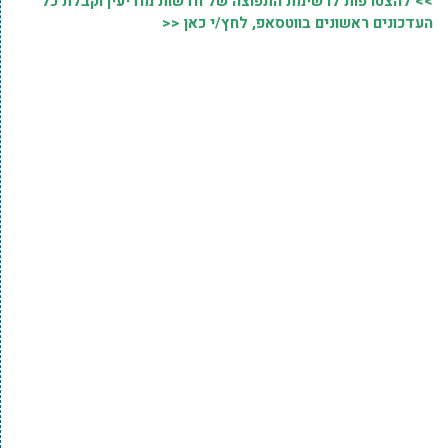
>> להצטרפות לרשימת התפוצה של חדשות מודיעין וקבלת כל
העדכונים ראשונים בווטסאפ, לחץ/י כאן <<