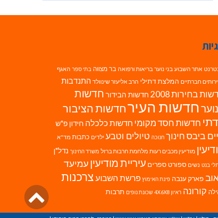
יות
בר מצווה
טרנט
אתר השבוע
בני נוער
בריאות ורפואה
האגף
בתי ספר
התנדבות
המלצת דתילי
רותים חברתיים
הרב אליעזר שינוולד
חדשות
ות בחירות 2008
חדשות הבידור
חדשות העיר
חדשות הציבור
וער
תי
חדשות חסד מקומי
חדשות כלכלה
חידון פ"ש
ים ביבס
טיולים וטבע
חינוך
כתבות
ילדים
מד"א
חנוכה
דיעין
נדל"ן
מודיעין מכבים רעות
מלחמת חרבות ברזל
משרד החינוך
עיריית מודיעין
עמיעד
ספורט
ספרים
נשים
לי בנט
צרכנות
וב
פרשת השבוע
פארק ענבה
פינת האימוץ
גליל
קורונה
לה
תרבות
ראיון 4X6X8
שכונת נופים
לרא