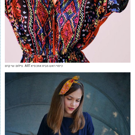
כיסוי ראש מבית אתכסיא ART . צילום: שי קדם