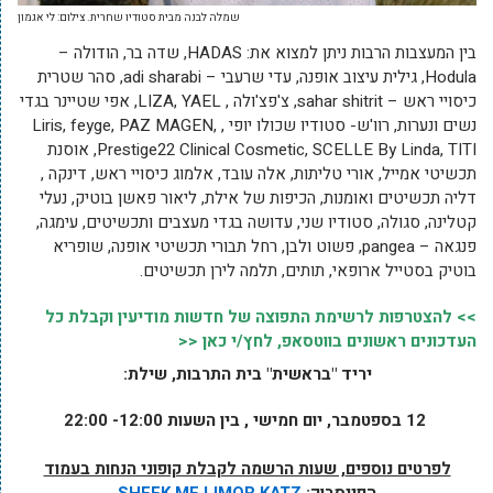
שמלה לבנה מבית סטודיו שחרית. צילום: לי אגמון
בין המעצבות הרבות ניתן למצוא את: HADAS, שדה בר, הודולה –
Hodula, גילית עיצוב אופנה, עדי שרעבי – adi sharabi, סהר שטרית
כיסויי ראש – sahar shitrit, צ'פצ'ולה , LIZA, YAEL, אפי שטיינר בגדי
נשים ונערות, רוו'ש- סטודיו שכולו יופי , Liris, feyge, PAZ MAGEN,
Prestige22 Clinical Cosmetic, SCELLE By Linda, TITI, אוסנת
תכשיטי אמייל, אורי טליתות, אלה עובד, אלמוג כיסויי ראש, דינקה ,
דליה תכשיטים ואומנות, הכיפות של אילת, ליאור פאשן בוטיק, נעלי
קטלינה, סגולה, סטודיו שני, עדושה בגדי מעצבים ותכשיטים, עימגה,
פנגאה – pangea, פשוט ולבן, רחל תבורי תכשיטי אופנה, שופריא
בוטיק בסטייל ארופאי, תותים, תלמה לירן תכשיטים.
>> להצטרפות לרשימת התפוצה של חדשות מודיעין וקבלת כל
העדכונים ראשונים בווטסאפ, לחץ/י כאן <<
יריד "בראשית" בית התרבות, שילת:
12 בספטמבר, יום חמישי , בין השעות 12:00- 22:00
לפרטים נוספים
, שעות הרשמה לקבלת קופוני הנחות בעמוד