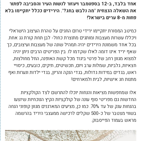
אחד בלבד, ב-12 בספטמבר ויעזור לנשות העיר והסביבה לפתור
את השאלה הנצחית "מה נלבש בחג?". הירידים ככלל יתקיימו בלא
פחות מ-8 ערים בישראל!
כמיטב המסורת יתקיימו ירידי טרום החגים על טהרת העיצוב הישראלי
ויכללו עשרות מעצבות ומותגים מתוצרת כחול- לבן תחת קורת גג אחת.
בכל אחד משמונת הירידים יהיה תמהיל שונה של מעצבות ועיצובים, כך
שאף יריד אינו דומה לאלו שקדמו לו. בין הפריטים הרבים ניתן יהיה
למצוא מגוון רחב של פרטי ביגוד מכל קשת האופנה, החל מחולצות,
חצאיות, גלביות, שמלות ערב ויום, תכשיטים, תיקים, כובעים, כיסויי
ראש, בגדים במידות גדולות, בגדי הנקה והריון, בגדי ילדות ונערות ואף
מתנות חג אישיות, לבית ולמארחים!
אלו שמחפשות מציאות והנחות יוכלו להתרשם לצד הקולקציות
החדשות גם מפריטי סוף עונה של קולקציות הקיץ הנוכחיות שיוצעו
בהנחות ענק של עד 70%. כמו כן, מציעים המארגנים מגוון קופוני הנחה
בשווי מצטבר של כ-500 שקלים לרכישה ממעצבי היריד בהרשמה
מראש בעמוד הפייסבוק.