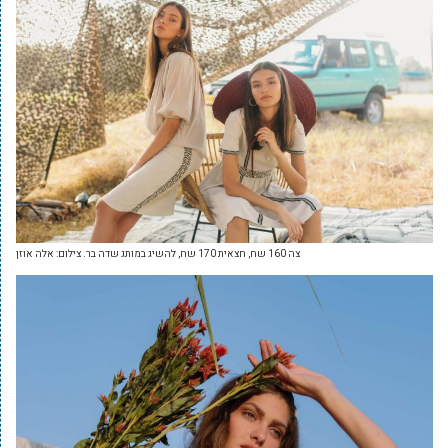
צה 160 שח, חצאית 170 שח, להשיג במותג שדה בר. צילום: אלה אוזן