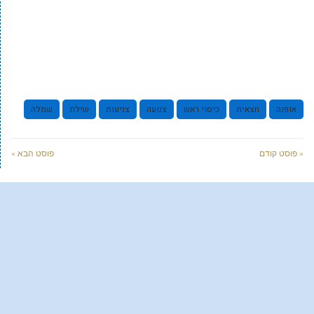
אופנה
חצאית
כיסוי ראש
צנועה
צניעות
שילת
שמלה
« פוסט קודם
פוסט הבא »