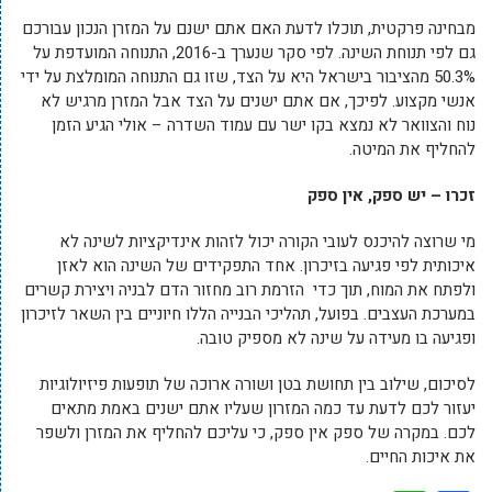
מבחינה פרקטית, תוכלו לדעת האם אתם ישנם על המזרן הנכון עבורכם
גם לפי תנוחת השינה. לפי סקר שנערך ב-2016, התנוחה המועדפת על
50.3% מהציבור בישראל היא על הצד, שזו גם התנוחה המומלצת על ידי
אנשי מקצוע. לפיכך, אם אתם ישנים על הצד אבל המזרן מרגיש לא
נוח והצוואר לא נמצא בקו ישר עם עמוד השדרה – אולי הגיע הזמן
להחליף את המיטה.
זכרו – יש ספק, אין ספק
מי שרוצה להיכנס לעובי הקורה יכול לזהות אינדיקציות לשינה לא
איכותית לפי פגיעה בזיכרון. אחד התפקידים של השינה הוא לאזן
ולפתח את המוח, תוך כדי הזרמת רוב מחזור הדם לבניה ויצירת קשרים
במערכת העצבים. בפועל, תהליכי הבנייה הללו חיוניים בין השאר לזיכרון
ופגיעה בו מעידה על שינה לא מספיק טובה.
לסיכום, שילוב בין תחושת בטן ושורה ארוכה של תופעות פיזיולוגיות
יעזור לכם לדעת עד כמה המזרון שעליו אתם ישנים באמת מתאים
לכם. במקרה של ספק אין ספק, כי עליכם להחליף את המזרן ולשפר
את איכות החיים.