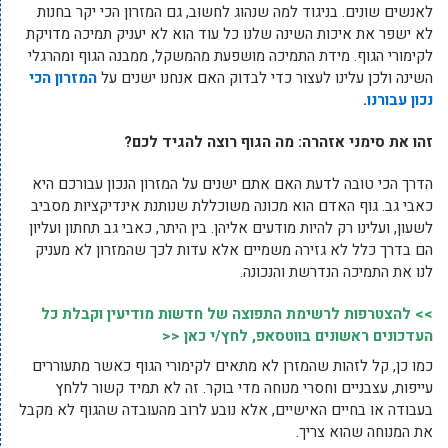
לאנשים שונים. בניגוד למה שנהוג לחשוב, גם המזרון הכי יקר בחנות
לא ישפר את איכות השינה שלנו כל עוד הוא לא יעניק תמיכה מדויקת
לקימורי הגוף. מידת התמיכה מושפעת מהמשקל, ממבנה הגוף ומהרגלי
השינה ולכן עלינו לעצור כדי לבדוק האם אנחנו ישנים על
המזרון הכי
נכון עבורנו
.
זהו את סימני אזהרה: מה הגוף רוצה להגיד לכם?
הדרך הכי טובה לדעת האם אתם ישנים על המזרון הנכון עבורכם היא
כאבי גב. גוף האדם הוא מכונה משוכללת שנותנת אינדיקציות מסביב
לשעון, ועלינו רק להיות מודעים אליהן. בין היתר, כאבי גב תחתון ועליון
הם בדרך כלל לא גזירה משמיים אלא עדות לכך שהמזרון לא מעניק
לנו את התמיכה הנדרשת והנכונה.
>> להצטרפות לרשימת התפוצה של חדשות מודיעין וקבלת כל
העדכונים ראשונים בווטסאפ, לחץ/י כאן <<
כמו כן, קל לזהות שהמזרן לא מתאים לקימורי הגוף כאשר מתעוררים
עייפות, עצבניים וחסרי מנוחה מדי בוקר. זה לא תמיד קשור ללחץ
בעבודה או בחיים האישיים, אלא נובע לרוב מהעובדה שהגוף לא מקבל
את המנוחה שהוא צריך.