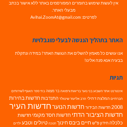
אין לעשות שימוש בחומרים המפורסמים באתר ללא אישור בכתב
מבעלי האתר.
לפרטים: Avihai.ZoomAt@gmail.com
האתר בתהליך הנגשה לבעלי מוגבלויות
אנו עושים כל מאמץ להשלים את הנגשת האתר! במידה ונתקלת
בבעיה אנא פנה אלינו!
תגיות
בר מצווה
אינטרנט
אתר השבוע
בני נוער
בריאות ורפואה
האגף לשירותים
בתי ספר
חדשות בחירות
התנדבות
המלצת דתילי
חברתיים
הרב אליעזר שינוולד
חדשות העיר
חדשות הנוער
2008
חדשות הבידור
חדשות הציבור הדתי
חדשות חסד מקומי
חדשות
חיים ביבס
טיולים וטבע
כלכלה
חינוך
חידון פ"ש
ילדים
חנוכה