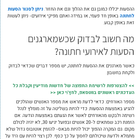
ההסעות יכללו כמובן גם את ההלוך וגם את החזור.
ניתן לסגור הסעות
לחתונה
באופן חד פעמי, או במידה ואתם מפיקי אירועים- ניתן לעשות
זאת באופן קבוע.
מה חשוב לבדוק שכשמארגנים
הסעות לאירועי חתונה?
כאשר מארגנים את ההסעות לחתונה, יש מספר דברים שכדאי לבדוק
ולקחת בחשבון.
>> להצטרפות לרשימת התפוצה של חדשות מודיעין וקבלת כל
העדכונים ראשונים בווטסאפ, לחץ/י כאן <<
מספר האורחים: כדאי לדעת מראש את מספר האנשים שהולכים
להגיע באמצעות ההסעות. כדי להיות בשליטה על זה מומלץ לנהל
רשימה ולבקש מהאורחים לאשר את הגעתם באמצעות הודעה. אם
הזמנת רכב שמתאים ל-20 אנשים ובפועל יגיעו 30, לא יהיה לכולם
מקום. גם המקרה ההפוך יכול להיות מבאס- להזמין אוטובוס גדול שלא
מתמלא ולדעת שיכולתם לחסוך על כך כסף. לכן רצוי להיות עם היד על