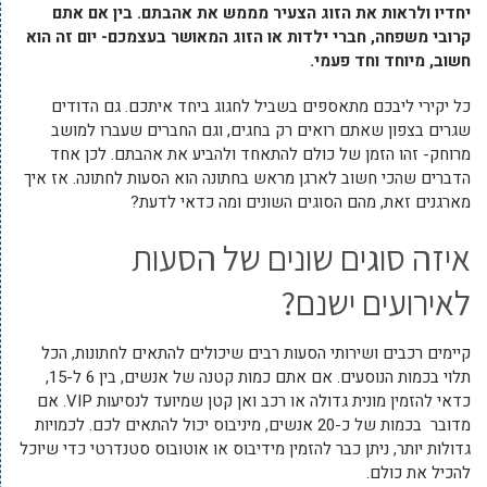
יחדיו ולראות את הזוג הצעיר מממש את אהבתם. בין אם אתם
קרובי משפחה, חברי ילדות או הזוג המאושר בעצמכם- יום זה הוא
חשוב, מיוחד וחד פעמי.
כל יקירי ליבכם מתאספים בשביל לחגוג ביחד איתכם. גם הדודים
שגרים בצפון שאתם רואים רק בחגים, וגם החברים שעברו למושב
מרוחק- זהו הזמן של כולם להתאחד ולהביע את אהבתם. לכן אחד
הדברים שהכי חשוב לארגן מראש בחתונה הוא הסעות לחתונה. אז איך
מארגנים זאת, מהם הסוגים השונים ומה כדאי לדעת?
איזה סוגים שונים של הסעות
לאירועים ישנם?
קיימים רכבים ושירותי הסעות רבים שיכולים להתאים לחתונות, הכל
תלוי בכמות הנוסעים. אם אתם כמות קטנה של אנשים, בין 6 ל-15,
כדאי להזמין מונית גדולה או רכב ואן קטן שמיועד לנסיעות VIP. אם
מדובר בכמות של כ-20 אנשים, מיניבוס יכול להתאים לכם. לכמויות
גדולות יותר, ניתן כבר להזמין מידיבוס או אוטובוס סטנדרטי כדי שיוכל
להכיל את כולם.