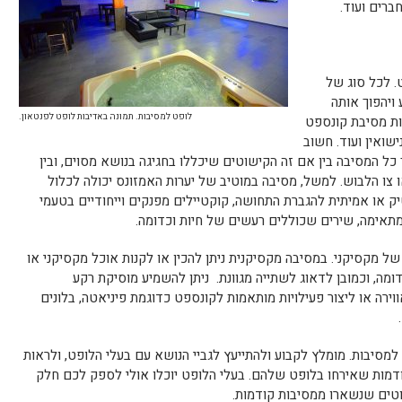
ברים ועוד.
. לכל סוג של
 ויהפוך אותה
לופט למסיבות. תמונה באדיבות לופט לפנטאון.
עשות מסיבת קונספט
ישואין ועוד. חשוב
 כל המסיבה בין אם זה הקישוטים שיכללו בחגיגה בנושא מסוים, ובין
ו צו הלבוש. למשל, מסיבה במוטיב של יערות האמזונס יכולה לכלול
יק או אמיתית להגברת התחושה, קוקטיילים מפנקים וייחודיים בטעמי
 מתאימה, שירים שכוללים רעשים של חיות וכדומה.
של מקסיקני. במסיבה מקסיקנית ניתן להכין או לקנות אוכל מקסיקני או
דומה, וכמובן לדאוג לשתייה מגוונת. ניתן להשמיע מוסיקת רקע
ירה או ליצור פעילויות מותאמות לקונספט כדוגמת פיניאטה, בלונים
ם למסיבות. מומלץ לקבוע ולהתייעץ לגביי הנושא עם בעלי הלופט, ולראות
ודמות שאירחו בלופט שלהם. בעלי הלופט יוכלו אולי לספק לכם חלק
טים שנשארו ממסיבות קודמות.