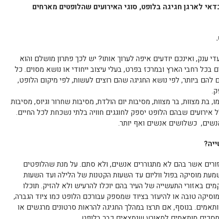
אי לארגן חגיגה בלופט, סוגי האירועים שהלופטים מארחים
 ענק, ואינכם יודעים איפה לערוך אותו? יש לכך פתרון מושלם והוא
 בכל רחבי הארץ ובמרכז בפרט, בעלי עיצוב ייחודי או נושא מסוים. כל
להם ביותר, לפי נושא החגיגה שהם רוצים לעשות, לפי מיקום הלופט,
ק.
מו, בת מצוות, בר מצוות, מסיבות יום הולדת, מסיבות שחרור וגיוס, מסיבות
 שלל אירועים שבהם הלופט יספק לחוגגים חוויה בלתי נשכחת לכל החיים.
שים, כשלושים אנשים ואף יותר.
ייה?
זורים אשר בהם לא מתגוררים אנשים, ולא סתם. על מנת שהלופטים
שמעת מוסיקה בפול ווליום עד השעות הקטנות של הלילה ועד השעות
ים באזורי התעשייה של העיר בהם יוכלו להרעיש ולא להזיק. תוכלו
מוסיקה טובה או להיעזר בציוד שמספק עבורכם הלופט כמו ציוד הגברה,
מותאמים. בנוסף, אם תרצו במהלך החגיגה להראות סרטונים מרגשים או
 מסכים מותאמים למאורע שנמצאים כבר בלופט.