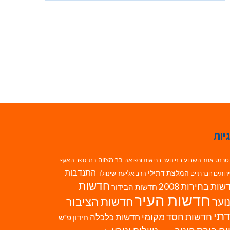
יות
בר מצווה
טרנט
אתר השבוע
בני נוער
בריאות ורפואה
האגף
בתי ספר
התנדבות
המלצת דתילי
רותים חברתיים
הרב אליעזר שינוולד
חדשות
ות בחירות 2008
חדשות הבידור
חדשות העיר
חדשות הציבור
וער
תי
חדשות חסד מקומי
חדשות כלכלה
חידון פ"ש