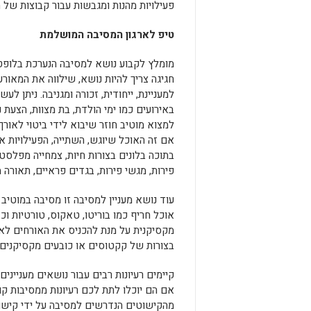
פעילויות מהנות ומגבשות עבור קבוצות של ח
טיפ לארגון המסיבה המושלמת
מומלץ לקבוע נושא למסיבה הנערכת בלופט
חגיגה צריך להיות נושא, שילווה את המאורע
למעניינת, ייחודית, זכורה ומגניבה. ניתן ל
באירועים כמו ימי הולדת, בת מצוות, הצעת נ
למצוא מוטיב חוזר שיבוא לידי ביטוי לאורך
אם זה האוכל שיוגש, השתייה, הפעילויות א
בתוכה בלונים בצורות חיות, צמחייה מפלסט
פירות, מגשי פירות, בגדים פראיים, תאורה
עוד נושא מעניין למסיבה זו מסיבה במוטיב 
אוכל חריף כמו בוריטו, טאקוס, טורטיות וכ
מקסיקנית על מנת להכניס את האורחים לאוו
בצורות של קקטוסים או כובעים מקסיקנים.
קיימים רעיונות רבים עבור נושאים מענייני
אם הם יוכלו לתת לכם רעיונות ממסיבות ק
מהקישוטים הנדרשים למסיבה על ידי קישו