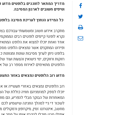
מדריך המתאר לחוגגים בלופטים מדוע כד
וטיפים חשובים לארגון המסיבה.
כל המידע הנחוץ לעריכת מסיבה בלופט.
מתקרב אירוע חשוב ומשמעותי עבורכם בצעדי
נקרא לופט! קיימים לופטים רבים הממוקמים
אחד ואחת יוכלו למצוא את הלופט המתאים 
ופירוט המתקנים אשר נמצאים הלופט מספ
בלופט ניתן לערוך מסיבות שונות ומגוונות כ
רווקות ורווקים, ימי נישואין והצעות ועוד
הלופטים מתאימים לאירוח מספר רב של אנ
מדוע רוב הלופטים נמצאים באזור התעש
רוב הלופטים נמצאים באזורי תעשייה או א
יוכלו לספק למוזמניהם חוויה כוללת של ה
המאוחרות של הבוקר מבלי להפריע, הם מוקמ
לשכור די גיי למהלך החגיגה שישמיע לכם 
מחשב, אינטרנט זמין, מיקרופון ורמקולים 
אפילו סרט תוכלו להקרין אותו על מסך או