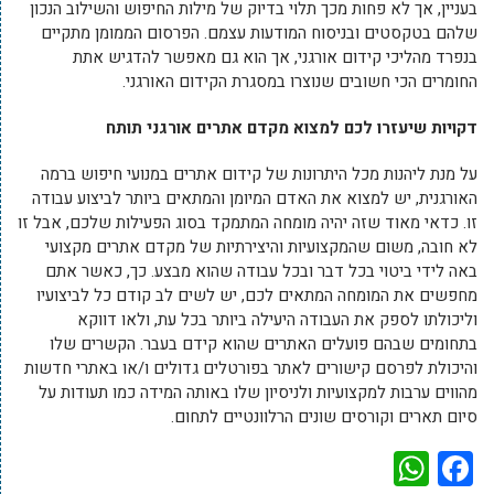
בעניין, אך לא פחות מכך תלוי בדיוק של מילות החיפוש והשילוב הנכון
שלהם בטקסטים ובניסוח המודעות עצמם. הפרסום הממומן מתקיים
בנפרד מהליכי קידום אורגני, אך הוא גם מאפשר להדגיש אתת
החומרים הכי חשובים שנוצרו במסגרת הקידום האורגני.
דקויות שיעזרו לכם למצוא מקדם אתרים אורגני תותח
על מנת ליהנות מכל היתרונות של קידום אתרים במנועי חיפוש ברמה
האורגנית, יש למצוא את האדם המיומן והמתאים ביותר לביצוע עבודה
זו. כדאי מאוד שזה יהיה מומחה המתמקד בסוג הפעילות שלכם, אבל זו
לא חובה, משום שהמקצועיות והיצירתיות של מקדם אתרים מקצועי
באה לידי ביטוי בכל דבר ובכל עבודה שהוא מבצע. כך, כאשר אתם
מחפשים את המומחה המתאים לכם, יש לשים לב קודם כל לביצועיו
וליכולתו לספק את העבודה היעילה ביותר בכל עת, ולאו דווקא
בתחומים שבהם פועלים האתרים שהוא קידם בעבר. הקשרים שלו
והיכולת לפרסם קישורים לאתר בפורטלים גדולים ו/או באתרי חדשות
מהווים ערבות למקצועיות ולניסיון שלו באותה המידה כמו תעודות על
סיום תארים וקורסים שונים הרלוונטיים לתחום.
WhatsApp
Facebook