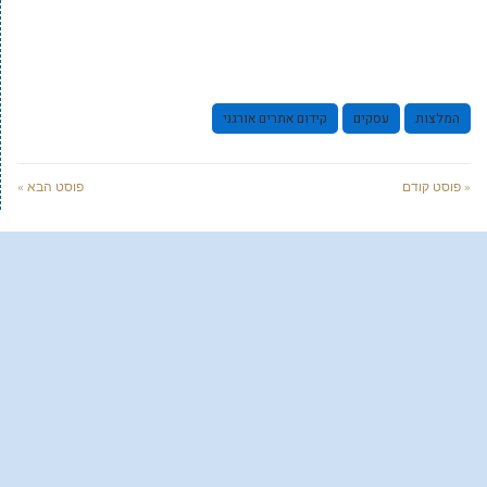
המלצות
עסקים
קידום אתרים אורגני
« פוסט קודם
פוסט הבא »