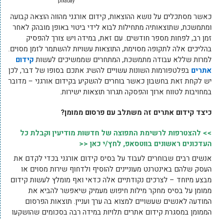
pixabay
כאשר מסתכלים על נושא ההוצאות, קידום אורגני מהווה הוצאה קבועה
ומתמשכת, שתוצאותיה מתחילות לבוא לידי ביטוי באופן מובהק לאחר
זמן רב, לפחות מספר חודשים. עם זאת, במידה ויש צורך להפסיק
בהליכים אלה לתקופה מסוימת, התוצאות עשויות להשתמר לזמן מסוים.
למרות שללא עבודה מתמשכת, המתחרים שממשיכים לעשות
קידום
אתרים
בפלטפורמות השונות עשויים להשיג אתכם בסופו של דבר, לכן
יש לקחת זאת בחשבון כאשר בוחרים להשקיע בקידום אורגני – מדובר
במחויבות לטווח ארוך והפסקה תגרור תוצאות ישירות.
כיצד קידום אתרים זה משתלב עם פרסום ממומן?
>> להצטרפות לרשימת התפוצה של חדשות מודיעין וקבלת כל
העדכונים ראשונים בווטסאפ, לחץ/י כאן <<
אנשים רבים שבוחרים לעבוד על בסיס קידום אורגני בכדי לקדם את
העסק שלהם באינטרנט מעוניינים להוסיף ולדחוף שירות מסוים או
מבצע מיוחד – לצרכים נקודתיים אלה כדאי ואף מומלץ לעשות קידום
ממומן על בסיס מחקר מילות חיפוש מעמיק שיאפשר להביא את
המודעה לאנשים שעשויים למצוא בה ערך ועניין. תוצאות הפרסום
הממומן במסגרת קידום אתרים תלויות במידה רבה בסכומים שהושקעו