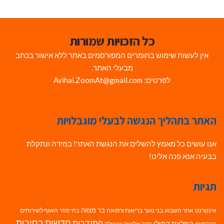
כל הזכויות שמורות
אין לעשות שימוש בחומרים המפורסמים באתר ללא אישור בכתב
מבעלי האתר.
לפרטים: Avihai.ZoomAt@gmail.com
האתר בתהליך הנגשה לבעלי מוגבלויות
אנו עושים כל מאמץ להשלים את הנגשת האתר! במידה ונתקלת
בבעיה אנא פנה אלינו!
תגיות
בר מצווה
אינטרנט
אתר השבוע
בני נוער
בריאות ורפואה
האגף לשירותים
בתי ספר
חדשות בחירות
התנדבות
המלצת דתילי
חברתיים
הרב אליעזר שינוולד