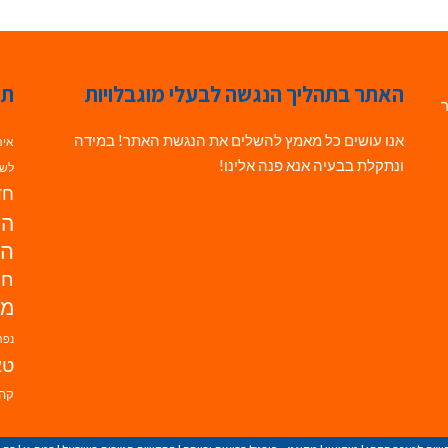
האתר בתהליך הנגשה לבעלי מוגבלויות
תג
ר
אנו עושים כל מאמץ להשלים את הנגשת האתר! במידה
אינ
ונתקלת בבעיה אנא פנה אלינו!
לשי
חדש
הנ
הד
חי
מו
נפת
טא
קהי