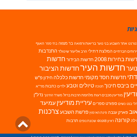
יות
בר מצווה
טרנט
אתר השבוע
בני נוער
בריאות ורפואה
האגף
בתי ספר
התנדבות
המלצת דתילי
רותים חברתיים
הרב אליעזר שינוולד
חדשות
ות בחירות 2008
חדשות הבידור
חדשות העיר
חדשות הציבור
וער
תי
חדשות חסד מקומי
חדשות כלכלה
חידון פ"ש
ים ביבס
טיולים וטבע
חינוך
כתבות
ילדים
מד"א
חנוכה
דיעין
נדל"ן
מודיעין מכבים רעות
מלחמת חרבות ברזל
משרד החינוך
עיריית מודיעין
עמיעד
ספורט
ספרים
נשים
לי בנט
צרכנות
וב
פרשת השבוע
פארק ענבה
פינת האימוץ
גליל
קורונה
לה
תרבות
ראיון 4X6X8
שכונת נופים
לרא