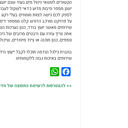
הקשורים לנושאי ניהול מים.בעוד שגם יועצי
ישנן מספר סיבות מדוע כדאי לשקול לעבוד ע
לספק לכם גישה לצוות מומחים בעלי רקע ות
על פרויקט מורכב הדורש קלט ממספר דיסציפ
שירותים מאשר יועץ בודד, כגון הערכות השפ
אתה צריך עזרה עם היבטים מרובים של ניהו
נוספים, כגון תוכנה או ציוד מיוחדים, שיכ
בחברת גילגל הנדסה תוכלו לקבל ייעוץ הי
שירותים באיכות גבוה ללקוחותינו.
WhatsApp
Facebook
>> להצטרפות לרשימת התפוצה של חדשות