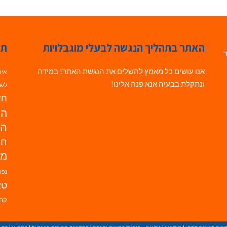
האתר בתהליך הנגשה לבעלי מוגבלויות
תג
ר
אנו עושים כל מאמץ להשלים את הנגשת האתר! במידה
אינ
ונתקלת בבעיה אנא פנה אלינו!
לשי
חדש
הנ
הד
חי
מו
נפת
טא
קהי