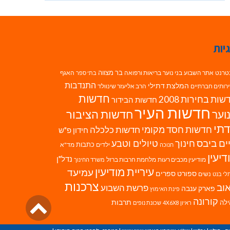
יות
בר מצווה
טרנט
אתר השבוע
בני נוער
בריאות ורפואה
האגף
בתי ספר
התנדבות
המלצת דתילי
רותים חברתיים
הרב אליעזר שינוולד
חדשות
ות בחירות 2008
חדשות הבידור
חדשות העיר
חדשות הציבור
וער
תי
חדשות חסד מקומי
חדשות כלכלה
חידון פ"ש
ים ביבס
טיולים וטבע
חינוך
כתבות
ילדים
מד"א
חנוכה
דיעין
נדל"ן
מודיעין מכבים רעות
מלחמת חרבות ברזל
משרד החינוך
עיריית מודיעין
עמיעד
ספורט
ספרים
נשים
לי בנט
צרכנות
וב
פרשת השבוע
פארק ענבה
פינת האימוץ
גליל
קורונה
לה
תרבות
ראיון 4X6X8
שכונת נופים
לרא