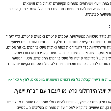
מתן ייעוץ ושירותים מומחים הקשורים לניהול מים ונושאים
ההידרולוגיה ויש להם מומחיות בתחומים כמו ניהול משאבי מים, הערכת
 השפעה סביבתית.
חות, כולל סוכנויות ממשלתיות, עסקים פרטיים ואנשים פרטיים, כדי לעזור
ת בטוחים, ברי קיימא וחסכוניים. חלק מהשירותים הספציפיים שיועץ
כות הידרולוגיות כדי להעריך את כמות ואיכות משאבי המים באזור מסוים,
כמו אספקת מים, איכות מים ובקרת שיטפונות, עריכת הערכות השפעה
לית של פרויקטי פיתוח על משאבי המים המקומיים, תכנון והטמעת
טוחים לצריכה. פיתוח תוכניות חירום לטיפול באסונות הקשורים למים
 מודיעין וקבלת כל העדכונים ראשונים בווטסאפ, לחץ/י כאן <<
יועץ הידרולוגי פרטי או לעבוד עם חברת ייעוץ?
או כחלק מחברת ייעוץ, ועשויים להיות בעלי מומחיות בתחומים ספציפיים
 כמו כן, הם עשויים להיקרא למסור עדות מומחים בהליכים משפטיים