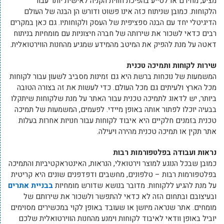
מציע, מחירם או לסייע בהפיכת חווית הקניה לאישית יותר עבור
הלקוחות. כמובן שניתוח כזה אינו פשוט ודורש הן הבנה של העולם
הדיגיטלי יחד עם הבנה ספציפית של העסק ולקוחותיו. גם כאן במקרים
רבים כדאי לשכור את שירותה של חברה חיצוניות עם מומחיות בניתוח
דאטה על מנת להפיק את המיטב מהמידע שמגיע מהחנות הווירטואלית.
שירות לקוחות ותמיכה טכנית
המשמעות של נוכחות ברשת היא גם זמינות מסביב לשעון עבור לקוחות
מכל הארץ ולעיתים גם מכל העולם. כדי לעשות את זה בצורה הטובה
ביותר, יש לדאוג לתמיכה טכנית עבור האתר על מנת שלקוחות שיתקלו
בבעיה יוכלו לפתור אותה באופן מיידי. לפעמים, המשמעות של תמיכה
טכנית בזמנים חלקיים היא איבוד לקוחות עבור חנויות אחרות בעלות
אתר תקין או תמיכה טכנית מהירה ויעילה.
נראות ועבודה בפלטפורמות רבות
כמובן שבכל הנוגע למוצר וירטואלי, הנראות, האינטראקטיביות והתמיכה
בפלטפורמות רבות – טלפונים, מחשבים ודפדפנים שונים היא קריטית
על מנת להגיע ללקוחות. מדובר בנושא שדורש מומחיות
בבניית אתרים
ובעיצובם ובתחום הזה לא כדאי להתפשר ולשכור את שירותם של
מומחים. אתר שנראה מיושן או שעובד באופן לקוי במכשירים מסוימים
יוביל באופן וודאי לאיבוד לקוחות וימנע מהחנות הווירטואלית שלכם