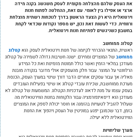
את העסק שלהם מהצלחה מקומית לעסק משגשג בקנה מידה
ארצי או אפילו בין לאומי. עם זאת, ההחלטה לפתוח חנות
וירטואלית היא רק הצעד הראשון בדרך לנוכחות רשתית מוצלחת
ורווחית. כדי לעשות זאת נכון, יש מספר נקודות שכדאי לקחת
בחשבון כשניגשים לפתיחת חנות וירטואלית.
קטלוג ממוחשב
ראשית, התנאי ההכרחי לקיומה של חנות וירטואלית לעסק הוא
קטלוג
ממוחשב
של המוצרים ומחירם. ישנה חשיבות גדולה לשמירה על קטלוג
מעודכן במלאי הזמין ואשר כולל תמונות מזמינות ואת כל המידע
הרלוונטי על המוצר. עבור חלק מהעסקים אולי מדובר בנקודה מובנת
מאליה אך עבור עסקים אחרים הדבר דורך שינוי במערך העסק, הכנסת
מערכת ממוחשבת, שכירת עובדי קטלוג או שינוי בפעילות העובדים
בעסק עצמו על מנת לדאוג לעדכניות הקטלוג. המשמעות של קטלוג לא
מעודכן הוא דיסאינפורמציה עבור הלקוחות בחנות הווירטואלית מה
שעלול להוביל לטעויות בהזמנה או חוסר יכולת לספק את המוצרים
בזמן, דבר שכמובן יפגע במוניטין של העסק ויהפוך את החנות
הווירטואלית ללא יעילה.
מערך שליחויות