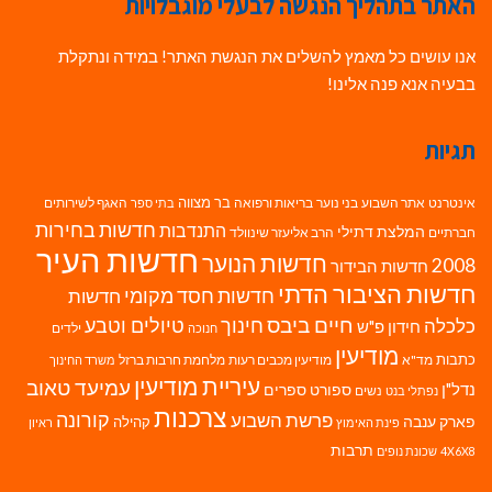
האתר בתהליך הנגשה לבעלי מוגבלויות
אנו עושים כל מאמץ להשלים את הנגשת האתר! במידה ונתקלת
בבעיה אנא פנה אלינו!
תגיות
בר מצווה
אינטרנט
אתר השבוע
בני נוער
בריאות ורפואה
האגף לשירותים
בתי ספר
חדשות בחירות
התנדבות
המלצת דתילי
חברתיים
הרב אליעזר שינוולד
חדשות העיר
חדשות הנוער
2008
חדשות הבידור
חדשות הציבור הדתי
חדשות חסד מקומי
חדשות
חיים ביבס
טיולים וטבע
כלכלה
חינוך
חידון פ"ש
ילדים
חנוכה
מודיעין
כתבות
מד"א
מודיעין מכבים רעות
מלחמת חרבות ברזל
משרד החינוך
עיריית מודיעין
עמיעד טאוב
נדל"ן
ספורט
ספרים
נשים
נפתלי בנט
צרכנות
פרשת השבוע
קורונה
פארק ענבה
קהילה
פינת האימוץ
ראיון
תרבות
4X6X8
שכונת נופים