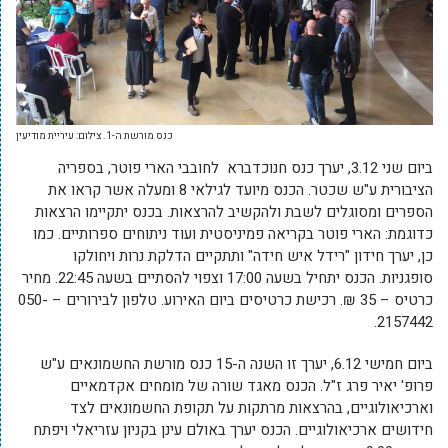
כנס מורשת ה-1. צילום: עיריית מודיעין
ביום שני 3.12, יערך כנס חנוכדברא לחובבי הארי פוטר, בספריה
הציבורית ע"ש שכטר. הכנס מיועד לגילאי 8 ומעלה אשר קראו את
הספרים ומסוגלים לשבת ולהקשיב להרצאות. בכנס יתקיימו הרצאות
כדוגמת: הארי פוטר בקריאה פמיניסטית ועוד ניתוחים ספרותיים. כמו
כן, יערך חידון "רידל איש חידה" ותתקיים הדלקת נרות ויחולקו
סופגניות. הכנס יתחיל בשעה 17:00 וצפוי להסתיים בשעה 22:45. מחיר
כרטיס – 35 ₪. רכישת כרטיסים ביום האירוע. טלפון לבירורים – 050-
2157442.
ביום חמישי 6.12, יערך זו השנה ה-15 כנס מורשת החשמונאים ע"ש
פרופ' יאיר פרג ז"ל. הכנס מאגד שורה של מומחים אקדמאיים
וארכיאולוגיים, בהרצאות מרתקות על תקופת החשמונאים לצד
חידושים ארכיאולוגיים. הכנס יערך באולם עינן בקניון עזריאלי ויפתח