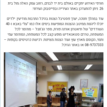
חורפי האירוע יתקיים באולם בית יד לבנים, רחוב עמק האלה מול בית
26. ניתן להתעדכן באתר העירייה ובפייסבוק העירוני.
עוד במהלך חנוכה, יערך פסטיבל הצגות בהיכל התרבות מודיעין. ילדים
יוכלו ליהנות ממיטב ההצגות המופיעות בימים אלו כמו "עלי באבא ו-40
השודדים" של תיאטרון אורנה פורת, ספר הג'ונגל – מחזמר לכל
המשפחה, טררם סטאגאדיש מופע קצב לכל המשפחה, המחזמר עמי
ותמי, הקוסם מארץ עוץ ועוד הצגות מצוינות. רכישת כרטיסים בקופות –
08-9737333 או באתר ההיכל.