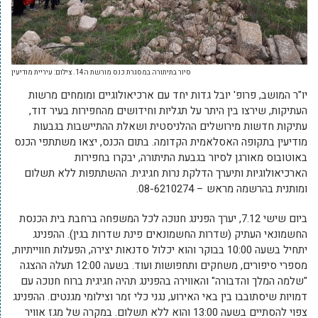
סיור בתיתורה במסגרת כנס מורשת ה14. צילום: עיריית מודיעין
יו"ר המושב, פרופ' יובל גדות יחד עם ארכיאולוגיים ומומחים מרשות
העתיקות, שירצו בין היתר על תגליות וחידושים מהחפירות בעיר דוד,
עתיקות חדשות מירושלים ההלניסטית ושאלת ההתיישבות בגבעות
מודיעין בתקופה האסלאמית הקדומה. בתום הכנס, יצאו משתתפי הכנס
באוטובוס מאורגן לסיור בגבעת התיתורה, יבקרו בחפירות
הארכיאולוגיות ותיערך הדלקת נרות חגיגית. ההשתתפות ללא תשלום
ומותנית בהרשמה מראש – 08-6210274.
ביום שישי 7.12, יערך הפנינג חנוכה לכל המשפחה ברחבת בית הכנסת
החשמונאי העתיק (שדרות החשמונאים פינת שדרות בגין). ההפנינג
יתחיל בשעה 10:00 בבוקר והוא יכלול סדנאות יצירה, הפעלות חווייתיות,
מספרי סיפורים, משחקים ותחפושות ועוד. בשעה 12:00 תעלה ההצגה
"שלמה המלך והדבורה" והאווירה בהפנינג תהיה חגיגית ברוח חנוכה עם
דמויות שיסתובבו בין באי האירוע, נגני כלי זמר וצילומי מגנטים. ההפנינג
צפוי להסתיים בשעה 13:00 והוא ללא תשלום. במקרה של מגז אוויר