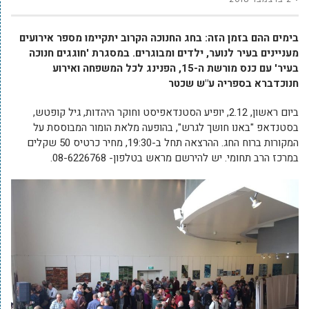
בימים ההם בזמן הזה: בחג החנוכה הקרוב יתקיימו מספר אירועים
מעניינים בעיר לנוער, ילדים ומבוגרים. במסגרת 'חוגגים חנוכה
בעיר' עם כנס מורשת ה-15, הפנינג לכל המשפחה ואירוע
חנוכדברא בספריה ע"ש שכטר
ביום ראשון, 2.12, יופיע הסטנדאפיסט וחוקר היהדות, גיל קופטש,
בסטנדאפ "באנו חושך לגרש", בהופעה מלאת הומור המבוססת על
המקורות ברוח החג. ההרצאה תחל ב-19:30, מחיר כרטיס 50 שקלים
במרכז הרב תחומי. יש להירשם מראש בטלפון- 08-6226768.