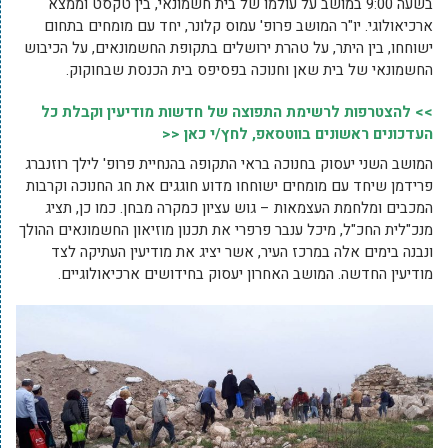
בשעה 9:00 במושב על עולמו של בית חשמונאי, בין טקסט וממצא
ארכיאולוגי. יו"ר המושב פרופ' עמוס קלונר, יחד עם מומחים בתחום
ישוחחו, בין היתר, על טהרת ירושלים בתקופת החשמונאים, על הכיבוש
החשמונאי של בית שאן וחנוכה בפסיפס בית הכנסת שבחוקוק.
>> להצטרפות לרשימת התפוצה של חדשות מודיעין וקבלת כל
העדכונים ראשונים בווטסאפ, לחץ/י כאן <<
המושב השני יעסוק בחנוכה בראי התקופה בהנחיית פרופ' לילך רוזנברג
פרידמן שיחד עם מומחים ישוחחו מדוע חוגגים את חג החנוכה וקרבות
המכבים ומלחמת העצמאות – גוש עציון כמקרה מבחן. כמו כן, תציג
מנכ"לית החכ"ל, מיכל ענבר פרפרי את תכנון מוזיאון החשמונאים ההולך
ונבנה בימים אלה במרכז העיר, אשר יציג את מודיעין העתיקה לצד
מודיעין החדשה. המושב האחרון יעסוק בחידושים ארכיאולוגיים.