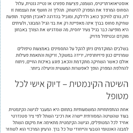
אוסטיאוארתריטיס, השמנה, פציעות ספורט או נטייה גנטית, עלול
הסחוס המרפד את המפרק להישחק. תהליך זה חושף את העצמות זו
לזו, גורם לחיכוך כואב ולדלקת, ומוביל בהדרגה לאובדן תפקוד. תופעת
שחיקת סחוס בברך אינה מאפיינת רק את בני הגיל המבוגר, ולעיתים
היא מופיעה כבר בגיל צעיר יחסית, מה שמדגיש את הצורך באבחון
מוקדם ובטיפול מדויק.
בשלבים המוקדמים ניתן להקל על התסמינים באמצעות טיפולים
שמרניים כגון פיזיותרפיה, ירידה במשקל, זריקות והתאמת פעילות.
אולם כאשר השחיקה מתקדמת והכאב פוגע באיכות החיים, ניתוח
להחלפת המפרק הופך לאפשרות המעשית והיעילה ביותר.
השיטה הקינמטית – דיוק אישי לכל
מטופל
אחת ההתפתחויות המשמעותיות בתחום היא המעבר לגישה הקינמטית.
בעוד שהשיטה המסורתית יישרה את רכיבי השתל לפי ציר סטנדרטי
אחיד לכל המטופלים, הגישה הקינמטית מתאימה את מיקום השתל
למבנה האנטומי הטבעי והייחודי של כל ברך. הרעיון המרכזי הוא לשחזר