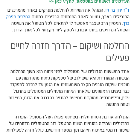
העדכונים ראשונים בווטסאפ, לחץ/י כאן <<
ד"ר ירון בר זיו
, המנהל את השירות להחלפת מפרקים באחד מהמרכזים
המובילים בארץ, נחשב לאחד המנתחים הבכירים בתחום
החלפת מפרק
ברך
. הניסיון הרב שצבר מאפשר לו להתאים לכל מטופל את השיטה
והשתל המדויקים ביותר עבורו, ולספק ליווי מקצועי לכל אורך הדרך.
החלמה ושיקום – הדרך חזרה לחיים
פעילים
אחד החששות הגדולים של מטופלים לפני ניתוח הוא משך ההחלמה.
הבשורה המעודדת היא ששילוב של טכניקות ניתוח מתקדמות עם
תוכנית שיקום מובנית מקצר משמעותית את הזמן עד לחזרה לתפקוד.
כבר בימים הראשונים שלאחר הניתוח מתחילים המטופלים בתרגול
עדין, ופיזיותרפיה ממוקדת מסייעת להחזיר בהדרגה את הכוח, היציבות
וטווח התנועה.
ההצלחה ארוכת הטווח תלויה בשיתוף פעולה של המטופל, התמדה
בתרגילים ועמידה בהנחיות הצוות המטפל. רוב המטופלים מדווחים על
שיפור דרמטי באיכות חייהם תוך מספר חודשים, כולל חזרה לפעילויות