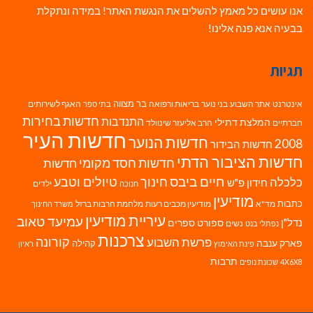
אנו עושים כל מאמץ להשלים את הנגשת האתר! במידה ונתקלת
בבעיה אנא פנה אלינו!
תגיות
בר מצווה
אינטרנט
אתר השבוע
בני נוער
בריאות ורפואה
האגף לשירותים
בתי ספר
חדשות בחירות
התנדבות
המלצת דתילי
חברתיים
הרב אליעזר שינוולד
חדשות העיר
חדשות הנוער
2008
חדשות הבידור
חדשות הציבור הדתי
חדשות חסד מקומי
חדשות
חיים ביבס
טיולים וטבע
כלכלה
חינוך
חידון פ"ש
ילדים
חנוכה
מודיעין
כתבות
מד"א
מודיעין מכבים רעות
מלחמת חרבות ברזל
משרד החינוך
עיריית מודיעין
עמיעד טאוב
נדל"ן
ספורט
ספרים
נשים
נפתלי בנט
צרכנות
פרשת השבוע
קורונה
פארק ענבה
קהילה
פינת האימוץ
ראיון
תרבות
4X6X8
שכונת נופים