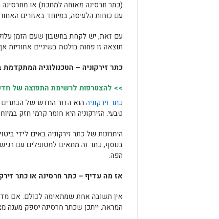
(כתר חרסינה מאוחה למתכת) או מחרסינה מל
עם כוחות הלעיסה, במיוחד באזורים האחורי
עם זאת, יש לקחת בחשבון שעם הזמן עלול 
תוצאה זו פחות בולטת בשיניים אחוריות א
כתר זירקוניה – הטכנולוגיה המתקדמת ב
>> להצטרפות לרשימת התפוצה של חדשות
כתר זירקוניה
הוא הדור החדש של הכתרים ו
טבעי. הזירקוניה היא חומר קרמי חזק במיו
היתרונות של כתר זירקוניה באים לידי ביט
בנוסף, כתר זה מתאים למטופלים עם רגישות 
הפה.
אז מה עדיף – כתר חרסינה או כתר זירקו
אין תשובה אחת שמתאימה לכולם. אם מדוב
המראה, ייתכן שכתר חרסינה יספק מענה מצו