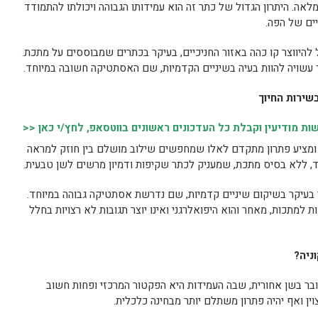
אה. היתרון הגדול של כתר זה הוא עמידותו הגבוהה ויכולתו להתמודד
ים של הפה.
להיווצר קו כהה באזור החניכיים, בעיקר בכתרים שמבוססים על מתכת.
ך עשויה להוות בעיה בשיניים הקדמיות, שם האסתטיקה חשובה במיוחד.
שירות החיוך
 מודיעין וקבלת כל העדכונים ראשונים בווטסאפ, לחץ/י כאן <<
מציע פתרון מתקדם לאלו שמחפשים שילוב מושלם בין חוזק למראה
חד, ללא בסיס מתכת, שמעניק לכתר שקיפות ודמיון מרשים לשן טבעית.
וי בעיקר בשיקום שיניים קדמיות, שם נדרשת אסתטיקה גבוהה במיוחד.
למתכות, מאחר והוא היפואלרגני ואינו יוצר תגובות לא רצויות בחלל
ניה
?
ר בשן אחורית, שבה העמידות היא הפקטור המרכזי ופחות חשוב
ין ואף יהיה פתרון משתלם יותר מבחינה כלכלית.