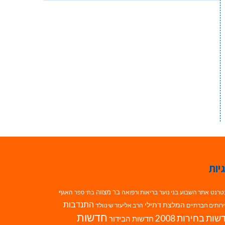
יות
בר מצווה
טרנט
אתר השבוע
בני נוער
בריאות ורפואה
האגף
בתי ספר
התנדבות
המלצת דתילי
רותים חברתיים
הרב אליעזר שינוולד
חדשות
ות בחירות 2008
חדשות הבידור