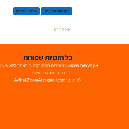
אגף חקלאות וגינון
עיריית מודיעין
« פוסט קודם
כל הזכויות שמורות
אין לעשות שימוש בחומרים המפורסמים באתר ללא אישו
בכתב מבעלי האתר.
לפרטים: Avihai.ZoomAt@gmail.com