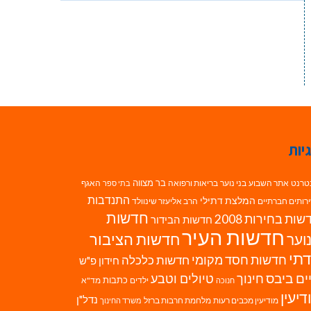
יות
בר מצווה
טרנט
אתר השבוע
בני נוער
בריאות ורפואה
האגף
בתי ספר
התנדבות
המלצת דתילי
רותים חברתיים
הרב אליעזר שינוולד
חדשות
ות בחירות 2008
חדשות הבידור
חדשות העיר
חדשות הציבור
וער
תי
חדשות חסד מקומי
חדשות כלכלה
חידון פ"ש
ים ביבס
טיולים וטבע
חינוך
כתבות
ילדים
מד"א
חנוכה
דיעין
נדל"ן
מודיעין מכבים רעות
מלחמת חרבות ברזל
משרד החינוך