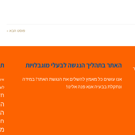
פוסט הבא »
האתר בתהליך הנגשה לבעלי מוגבלויות
תג
ר
אנו עושים כל מאמץ להשלים את הנגשת האתר! במידה
אינ
ונתקלת בבעיה אנא פנה אלינו!
לשי
חדש
הנ
הד
חי
מו