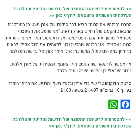
>> להצטרפות לרשימת התפוצה של חדשות מודיעין וקבלת כל
העדכונים ראשונים בווטסאפ, לחץ/י כאן <<
הסרט "מרגיש את הרוח" מביא דרך סיפורו של אורן מעט מן המורכבות,
המכאוב והקסם של החיים בארץ הזאת. "אני שומע את הציפצוף
משמאל ומושך את ההגה מעט ימינה ואז הוא ממש מולי. אני מרגיש את
הרוח באוזניים. אני מרגיש שהכיוון נכון. לפעמים אני יכול אפילו לראות
בדימיון כמה הים כחול. ממש כמו אז," אומר אורן אל עדשת המצלמה.
אי-אפשר להישאר שווה-נפש מול האומץ והמסירות של אורן אלמוג,
גיבור ישראלי בן שלוש עשרה שנים בלבד.
סרטם הדוקומנטרי של גדי אייזן וגלעד רשף "מרגיש את הרוח" הוקרן
בערוץ 10 במוצ"ש 21.4.07 בשעה 21.00
WhatsApp
Facebook
>> להצטרפות לרשימת התפוצה של חדשות מודיעין וקבלת כל
העדכונים ראשונים בווטסאפ, לחץ/י כאן <<