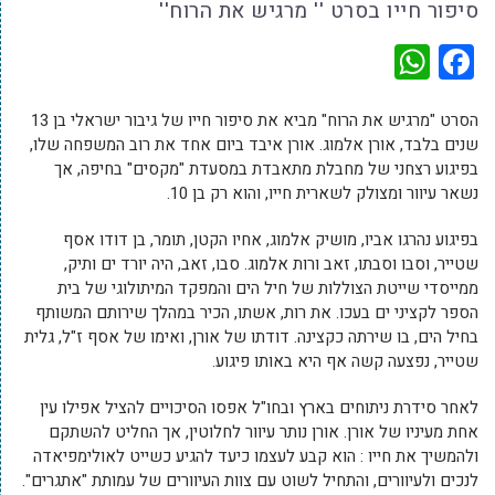
סיפור חייו בסרט '' מרגיש את הרוח''
WhatsApp
Facebook
הסרט "מרגיש את הרוח" מביא את סיפור חייו של גיבור ישראלי בן 13
שנים בלבד, אורן אלמוג. אורן איבד ביום אחד את רוב המשפחה שלו,
בפיגוע רצחני של מחבלת מתאבדת במסעדת "מקסים" בחיפה, אך
נשאר עיוור ומצולק לשארית חייו, והוא רק בן 10.
בפיגוע נהרגו אביו, מושיק אלמוג, אחיו הקטן, תומר, בן דודו אסף
שטייר, וסבו וסבתו, זאב ורות אלמוג. סבו, זאב, היה יורד ים ותיק,
ממייסדי שייטת הצוללות של חיל הים והמפקד המיתולוגי של בית
הספר לקציני ים בעכו. את רות, אשתו, הכיר במהלך שירותם המשותף
בחיל הים, בו שירתה כקצינה. דודתו של אורן, ואימו של אסף ז"ל, גלית
שטייר, נפצעה קשה אף היא באותו פיגוע.
לאחר סידרת ניתוחים בארץ ובחו"ל אפסו הסיכויים להציל אפילו עין
אחת מעיניו של אורן. אורן נותר עיוור לחלוטין, אך החליט להשתקם
ולהמשיך את חייו : הוא קבע לעצמו כיעד להגיע כשייט לאולימפיאדה
לנכים ולעיוורים, והתחיל לשוט עם צוות העיוורים של עמותת "אתגרים".