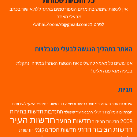
כל הזכויות שמורות
אין לעשות שימוש בחומרים המפורסמים באתר ללא אישור בכתב
מבעלי האתר.
לפרטים: Avihai.ZoomAt@gmail.com
האתר בתהליך הנגשה לבעלי מוגבלויות
אנו עושים כל מאמץ להשלים את הנגשת האתר! במידה ונתקלת
בבעיה אנא פנה אלינו!
תגיות
בר מצווה
אינטרנט
אתר השבוע
בני נוער
בריאות ורפואה
האגף לשירותים
בתי ספר
חדשות בחירות
התנדבות
המלצת דתילי
חברתיים
הרב אליעזר שינוולד
חדשות העיר
חדשות הנוער
2008
חדשות הבידור
חדשות הציבור הדתי
חדשות חסד מקומי
חדשות