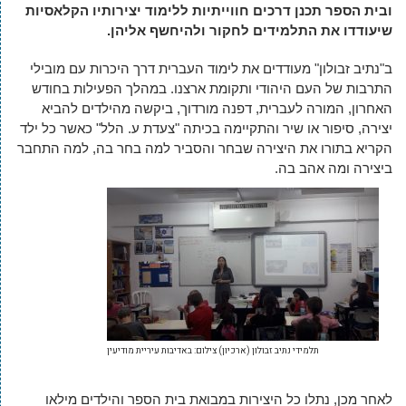
ובית הספר תכנן דרכים חווייתיות ללימוד יצירותיו הקלאסיות
שיעודדו את התלמידים לחקור ולהיחשף אליהן.
ב"נתיב זבולון" מעודדים את לימוד העברית דרך היכרות עם מובילי
התרבות של העם היהודי ותקומת ארצנו. במהלך הפעילות בחודש
האחרון, המורה לעברית, דפנה מורדוך, ביקשה מהילדים להביא
יצירה, סיפור או שיר והתקיימה בכיתה "צעדת ע. הלל" כאשר כל ילד
הקריא בתורו את היצירה שבחר והסביר למה בחר בה, למה התחבר
ביצירה ומה אהב בה.
תלמידי נתיב זבולון (ארכיון) צילום: באדיבות עיריית מודיעין
לאחר מכן, נתלו כל היצירות במבואת בית הספר והילדים מילאו