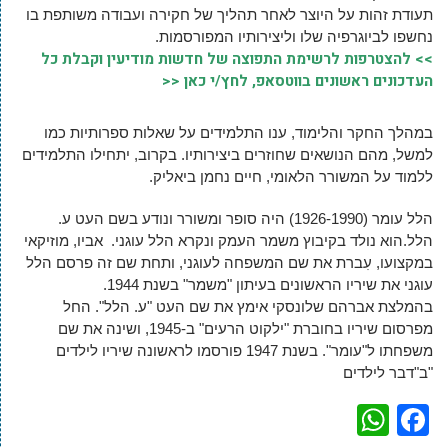
תעודת זהות על היוצר לאחר תהליך של חקירה ועבודה משותפת בו
נחשפו לביוגרפיה שלו וליצירותיו המפורסמות.
>> להצטרפות לרשימת התפוצה של חדשות מודיעין וקבלת כל
העדכונים ראשונים בווטסאפ, לחץ/י כאן <<
במהלך החקר והלימוד, ענו התלמידים על שאלות ספרותיות כמו
למשל, מהם הנושאים שחוזרים ביצירותיו. בקרוב, יתחילו התלמידים
ללמוד על המשורר הלאומי, חיים נחמן ביאליק.
הלל עומר (1926-1990) היה סופר ומשורר ונודע בשם העט ע.
הלל.
הוא נולד בקיבוץ משמר העמק ונקרא הלל עוגני. אביו, מוזיקאי
במקצועו, עִברת את שם המשפחה לעוגני, ותחת שם זה פרסם הלל
עוגני את שיריו הראשונים בעיתון "משמר" בשנת 1944.
בהמלצת אברהם שלונסקי אימץ את שם העט "ע. הלל". החל
מפרסום שיריו בחוברת "ילקוט הרעים" ב-1945, ושינה את שם
משפחתו ל"עומר". בשנת 1947 פורסמו לראשונה שיריו לילדים
ב"דבר לילדים"
WhatsApp
Facebook