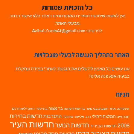
כל הזכויות שמורות
אין לעשות שימוש בחומרים המפורסמים באתר ללא אישור בכתב
מבעלי האתר.
לפרטים: Avihai.ZoomAt@gmail.com
האתר בתהליך הנגשה לבעלי מוגבלויות
אנו עושים כל מאמץ להשלים את הנגשת האתר! במידה ונתקלת
בבעיה אנא פנה אלינו!
תגיות
בר מצווה
אינטרנט
אתר השבוע
בני נוער
בריאות ורפואה
האגף לשירותים
בתי ספר
חדשות בחירות
התנדבות
המלצת דתילי
חברתיים
הרב אליעזר שינוולד
חדשות העיר
חדשות הנוער
2008
חדשות הבידור
חדשות הציבור הדתי
חדשות חסד מקומי
חדשות