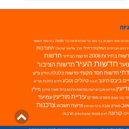
יות
בר מצווה
טרנט
אתר השבוע
בני נוער
בריאות ורפואה
האגף
בתי ספר
התנדבות
המלצת דתילי
רותים חברתיים
הרב אליעזר שינוולד
חדשות
ות בחירות 2008
חדשות הבידור
חדשות העיר
חדשות הציבור
וער
תי
חדשות חסד מקומי
חדשות כלכלה
חידון פ"ש
ים ביבס
טיולים וטבע
חינוך
כתבות
ילדים
מד"א
חנוכה
דיעין
נדל"ן
מודיעין מכבים רעות
מלחמת חרבות ברזל
משרד החינוך
עיריית מודיעין
עמיעד
ספורט
ספרים
נשים
לי בנט
צרכנות
וב
פרשת השבוע
פארק ענבה
פינת האימוץ
גליל
קורונה
לה
תרבות
ראיון 4X6X8
שכונת נופים
לרא