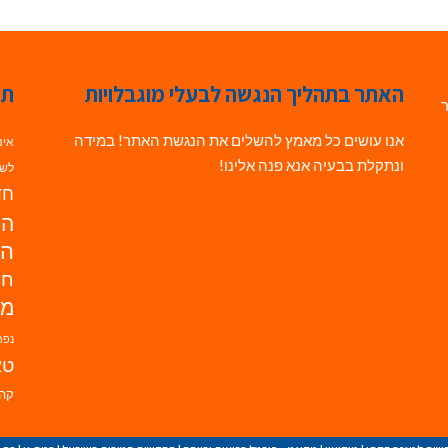
האתר בתהליך הנגשה לבעלי מוגבלויות
תג
ר
אנו עושים כל מאמץ להשלים את הנגשת האתר! במידה
אינ
ונתקלת בבעיה אנא פנה אלינו!
לשי
חדש
הנ
הד
חי
מו
נפת
טא
קהי