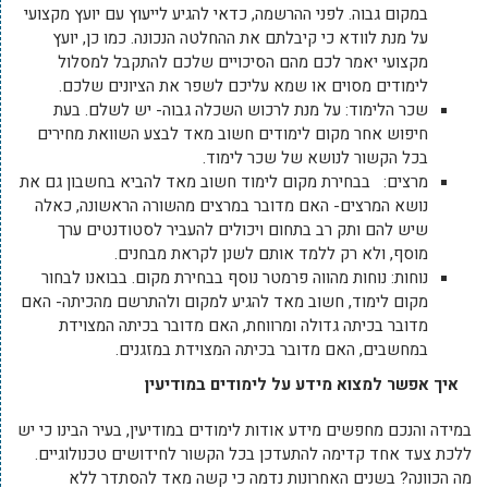
במקום גבוה. לפני ההרשמה, כדאי להגיע לייעוץ עם יועץ מקצועי
על מנת לוודא כי קיבלתם את ההחלטה הנכונה. כמו כן, יועץ
מקצועי יאמר לכם מהם הסיכויים שלכם להתקבל למסלול
לימודים מסוים או שמא עליכם לשפר את הציונים שלכם.
שכר הלימוד: על מנת לרכוש השכלה גבוה- יש לשלם. בעת
חיפוש אחר מקום לימודים חשוב מאד לבצע השוואת מחירים
בכל הקשור לנושא של שכר לימוד.
מרצים: בבחירת מקום לימוד חשוב מאד להביא בחשבון גם את
נושא המרצים- האם מדובר במרצים מהשורה הראשונה, כאלה
שיש להם ותק רב בתחום ויכולים להעביר לסטודנטים ערך
מוסף, ולא רק ללמד אותם לשנן לקראת מבחנים.
נוחות: נוחות מהווה פרמטר נוסף בבחירת מקום. בבואנו לבחור
מקום לימוד, חשוב מאד להגיע למקום ולהתרשם מהכיתה- האם
מדובר בכיתה גדולה ומרווחת, האם מדובר בכיתה המצוידת
במחשבים, האם מדובר בכיתה המצוידת במזגנים.
איך אפשר למצוא מידע על לימודים במודיעין
במידה והנכם מחפשים מידע אודות לימודים
במודיעין, בעיר הבינו כי יש
ללכת צעד אחד קדימה להתעדכן בכל הקשור לחידושים טכנולוגיים.
מה הכוונה? בשנים האחרונות נדמה כי קשה מאד להסתדר ללא