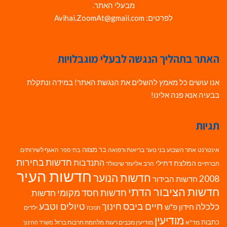
מבעלי האתר.
לפרטים: Avihai.ZoomAt@gmail.com
האתר בתהליך הנגשה לבעלי מוגבלויות
אנו עושים כל מאמץ להשלים את הנגשת האתר! במידה ונתקלת
בבעיה אנא פנה אלינו!
תגיות
בר מצווה
אינטרנט
אתר השבוע
בני נוער
בריאות ורפואה
האגף לשירותים
בתי ספר
חדשות בחירות
התנדבות
המלצת דתילי
חברתיים
הרב אליעזר שינוולד
חדשות העיר
חדשות הנוער
2008
חדשות הבידור
חדשות הציבור הדתי
חדשות חסד מקומי
חדשות
חיים ביבס
טיולים וטבע
כלכלה
חינוך
חידון פ"ש
ילדים
חנוכה
מודיעין
כתבות
מד"א
מודיעין מכבים רעות
מלחמת חרבות ברזל
משרד החינוך