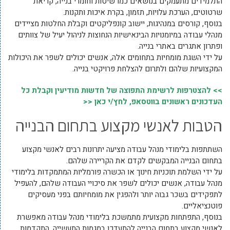
התלמידים מתעמקים בנושאים כמו שיטות וחומרי בנייה, קריאת
שרטוטים, הערכת עלויות, תזמון, בקרת איכות ותקנות.
בנוסף, קורסים במנהיגות, יישוב קונפליקטים וקבלת החלטות מציידים
מנהלי עבודה במיומנויות הבינאישיות הנחוצות לניהול יעיל של צוותים
ופתרון אתגרים באתרי בנייה.
על ידי השגת מומחיות בתחומים אלה, אנשים יכולים לשפר את היכולות
המקצועיות שלהם ולתרום להצלחת פרויקטי בנייה.
>> להצטרפות לרשימת התפוצה של חדשות מודיעין וקבלת כל
העדכונים ראשונים בווטסאפ, לחץ/י כאן <<
הטבות לאנשי מקצוע בתחום הבנייה
השתתפות בלימודי מנהל עבודה מציעה יתרונות רבים לאנשי מקצוע
בתחום הבנייה המבקשים לקדם את הקריירה שלהם.
על ידי השלמת תוכניות חינוך או הכשרה פורמליות המתמקדות בלימודי
מנהל עבודה, אנשים יכולים לשפר את סיכויי העבודה שלהם, להעפיל
לתפקידים בשכר גבוה יותר ולהפגין את מומחיותם בפני מעסיקים
פוטנציאליים.
בנוסף, התפתחות מקצועית מתמשכת בלימודי מנהל עבודה מאפשרת
לאנשי מקצוע בתחום הבנייה להתעדכן במגמות התעשייה, התקדמות