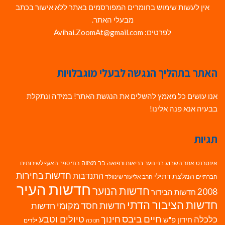
אין לעשות שימוש בחומרים המפורסמים באתר ללא אישור בכתב
מבעלי האתר.
לפרטים: Avihai.ZoomAt@gmail.com
האתר בתהליך הנגשה לבעלי מוגבלויות
אנו עושים כל מאמץ להשלים את הנגשת האתר! במידה ונתקלת
בבעיה אנא פנה אלינו!
תגיות
בר מצווה
אינטרנט
אתר השבוע
בני נוער
בריאות ורפואה
האגף לשירותים
בתי ספר
חדשות בחירות
התנדבות
המלצת דתילי
חברתיים
הרב אליעזר שינוולד
חדשות העיר
חדשות הנוער
2008
חדשות הבידור
חדשות הציבור הדתי
חדשות חסד מקומי
חדשות
חיים ביבס
טיולים וטבע
כלכלה
חינוך
חידון פ"ש
ילדים
חנוכה