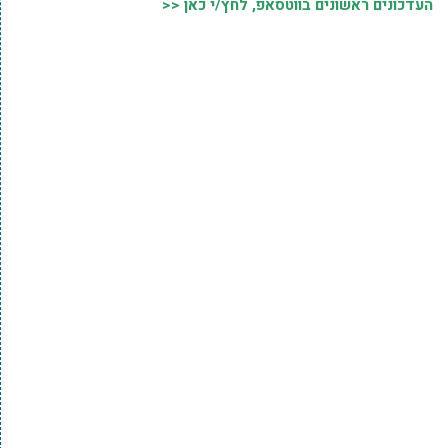
העדכונים ראשונים בווטסאפ, לחץ/י כאן <<