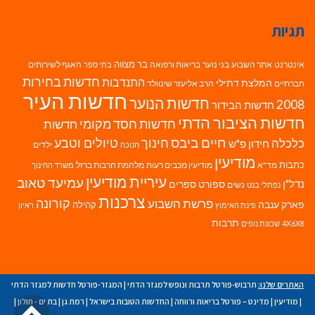
תגיות
בר מצווה
אינטרנט
אתר השבוע
בני נוער
בריאות ורפואה
האגף לשירותים
בתי ספר
חדשות בחירות
התנדבות
המלצת דתילי
חברתיים
הרב אליעזר שינוולד
חדשות העיר
חדשות הנוער
2008
חדשות הבידור
חדשות הציבור הדתי
חדשות חסד מקומי
חדשות
חיים ביבס
טיולים וטבע
כלכלה
חינוך
חידון פ"ש
ילדים
חנוכה
מודיעין
כתבות
מד"א
מודיעין מכבים רעות
מלחמת חרבות ברזל
משרד החינוך
עיריית מודיעין
עמיעד טאוב
נדל"ן
ספורט
ספרים
נשים
נפתלי בנט
צרכנות
פרשת השבוע
קורונה
פארק ענבה
קהילה
פינת האימוץ
ראיון
תרבות
4X6X8
שכונת נופים
האתרים שלנו:
תרבוש-פורטל תרבות ונופש למגזר הדתי
|
המגזר-פורטל חדשות למגזר הדתי
גל
|
מודיעין
|
מדינט – פורטל בריאות ורווחה
|
החדשות הטובות בישראל
|
רמת גן
|
בת ים - חולון
|