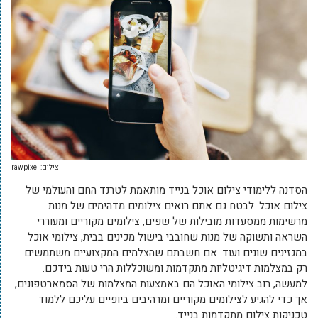
צילום: rawpixel
הסדנה ללימודי צילום אוכל בנייד מותאמת לטרנד החם והעולמי של
צילום אוכל. לבטח גם אתם רואים צילומים מדהימים של מנות
מרשימות ממסעדות מובילות של שפים, צילומים מקוריים ומעוררי
השראה ותשוקה של מנות שחובבי בישול מכינים בבית, צילומי אוכל
במגזינים שונים ועוד. אם חשבתם שהצלמים המקצועיים משתמשים
רק במצלמות דיגיטליות מתקדמות ומשוכללות הרי טעות בידכם.
למעשה, רוב צילומי האוכל הם באמצעות המצלמות של הסמארטפונים,
אך כדי להגיע לצילומים מקוריים ומרהיבים ביופיים עליכם ללמוד
טכניקות צילום מתקדמות בנייד.