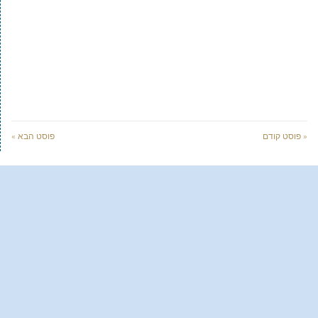
« פוסט קודם
פוסט הבא »