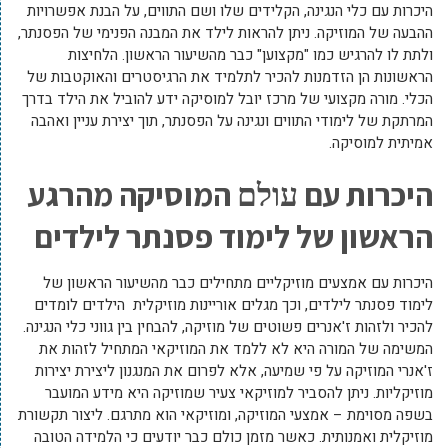
היכרות עם כלי הנגינה, הקלידים שלו ושם התווים, על הבנת אפשרויות
ההבעה של המוזיקה. ניתן להראות לילד את המבנה הפנימי של הפסנתר,
ולתת לו להרגיש כמו "מקצוען" כבר מהשיעור הראשון. הלחיצות
הראשונות הן הזדמנות להכיר לתלמיד את הרגיסטרים והאוקטבות של
הכלי. מורה מקצועי של מרכז יובל למוסיקה ידע להוביל את הילד בדרך
המרתקת של לימודי התווים ונגינה על הפסנתר, תוך יצירת עניין ואהבה
אמיתית למוסיקה.
היכרות עם
המוסיקה מהרגע
עולם
הראשון של לימוד פסנתר לילדים
היכרות עם אמצעים מוזיקליים מתחילים כבר מהשיעור הראשון של
לימוד פסנתר לילדים, וכך מגלים אוריינות מוזיקלית הילדים לומדים
להכיר ולזהות ז'אנרים פשוטים של מוזיקה, להבחין בין גווני כלי הנגינה.
המשימה של המורה היא לא ללמד את המוזיקאי המתחיל לזהות את
ז'אנרי המוזיקה על פי שמיעה, אלא לפרום את המנגנון ליצירת יצירות
מוזיקליות. ניתן להסביר למוזיקאי צעיר שמוזיקה היא מידע המועבר
בשפה מסוימת – אמצעי המוזיקה, ומוזיקאי הוא מתרגם. ליצור תקשורת
מוזיקלית ואמנותית. כאשר מזמן כולם כבר יודעים כי הלמידה הטובה