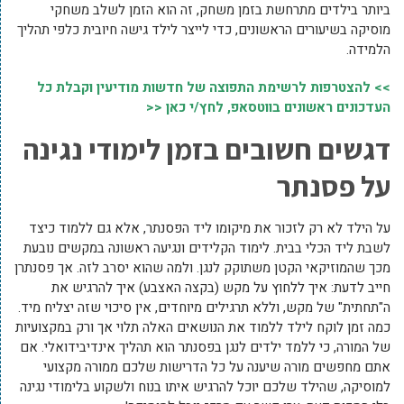
ביותר בילדים מתרחשת בזמן משחק, זה הוא הזמן לשלב משחקי
מוסיקה בשיעורים הראשונים, כדי לייצר לילד גישה חיובית כלפי תהליך
הלמידה.
>> להצטרפות לרשימת התפוצה של חדשות מודיעין וקבלת כל
העדכונים ראשונים בווטסאפ, לחץ/י כאן <<
דגשים חשובים בזמן לימודי נגינה
על פסנתר
על הילד לא רק לזכור את מיקומו ליד הפסנתר, אלא גם ללמוד כיצד
לשבת ליד הכלי בבית. לימוד הקלידים ונגיעה ראשונה במקשים נובעת
מכך שהמוזיקאי הקטן משתוקק לנגן. ולמה שהוא יסרב לזה. אך פסנתרן
חייב לדעת: איך ללחוץ על מקש (בקצה האצבע) איך להרגיש את
ה"תחתית" של מקש, וללא תרגילים מיוחדים, אין סיכוי שזה יצליח מיד.
כמה זמן לוקח לילד ללמוד את הנושאים האלה תלוי אך ורק במקצועיות
של המורה, כי ללמד ילדים לנגן בפסנתר הוא תהליך אינדיבידואלי. אם
אתם מחפשים מורה שיענה על כל הדרישות שלכם ממורה מקצועי
למוסיקה, שהילד שלכם יוכל להרגיש איתו בנוח ולשקוע בלימודי נגינה