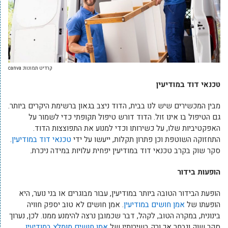
קרדיט תמונות: canva
טכנאי דוד במודיעין
מבין המכשירים שיש לנו בבית, הדוד ניצב בגאון ברשימת היקרים ביותר.
גם הטיפול בו אינו זול. הדוד דורש טיפול תקופתי כדי לשמור על
האפקטיביות שלו, על כשירותו וכדי למנוע את התפוצצות הדוד.
התחזוקה השוטפת וכן פתרון תקלות, ייעשו על ידי
טכנאי דוד במודיעין
.
סקר שוק בקרב טכנאי דוד במודיעין יפחית עלויות במידה ניכרת.
הופעות בידור
הופעת הבידור הטובה ביותר במודיעין, עבור מבוגרים או בני נוער, היא
הופעתו של
אמן חושים במודיעין
. אמן חושים לא טוב יספק חוויה
בינונית, במקרה הטוב, לקהל, דבר שכמובן נרצה להימנע ממנו. לכן, נערוך
סקר שוק ונבחר אך ורק בשירותיו של
אמן חושים מומלץ במודיעין
.