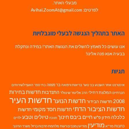
מבעלי האתר.
לפרטים: Avihai.ZoomAt@gmail.com
האתר בתהליך הנגשה לבעלי מוגבלויות
אנו עושים כל מאמץ להשלים את הנגשת האתר! במידה ונתקלת
בבעיה אנא פנה אלינו!
תגיות
בר מצווה
אינטרנט
אתר השבוע
בני נוער
בריאות ורפואה
האגף לשירותים
בתי ספר
חדשות בחירות
התנדבות
המלצת דתילי
חברתיים
הרב אליעזר שינוולד
חדשות העיר
חדשות הנוער
2008
חדשות הבידור
חדשות הציבור הדתי
חדשות חסד מקומי
חדשות
חיים ביבס
טיולים וטבע
כלכלה
חינוך
חידון פ"ש
ילדים
חנוכה
מודיעין
כתבות
מד"א
מודיעין מכבים רעות
מלחמת חרבות ברזל
משרד החינוך