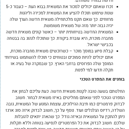
חדשה במחיר משתלם.
זכרו שאתם יכולים למכור את המשאית בבוא העת – כעבור כ-5
שנות שימוש תוכלו להציע את המשאית למכירה וליהנות
מרווחים. כך שאם תקנו מלכתחילה משאית חדשה הערך שלה
יהיה גבוה יותר מזה של משאית משומשת.
המשאית החדשה בטיחותית יותר – כאשר קונים משאית חדשה
מחברה מוכרת, היא עוברת ביקורת. כך שתוכלו לנהוג בה בבטחה
בכבישי ישראל.
קבלת סיוע במוסך מוכר – כשרוכשים משאית מחברה מוכרת,
אתם יכולים להיות סמוכים ובטוחים כי תוכלו להשתמש בשירותי
המוסך שלה הפרוסים ברחבי הארץ. כך שבמקרה של בעיה או
תקלה תדעו למי לפנות.
בוחנים את המפרט הטכני
החלטתם בשעה טובה לקנות משאית חדשה. כעת עליכם לבחון את
המפרט הטכני לפני שאתם מחליטים באיזו משאית לבחור. חשוב
לבדוק פרמטרים כמו תיבת ההילוכים, עוצמת המנוע של המשאית, גובה
השלדה, רדיוס הגלגלים ועוד. נוסף על כך, חשוב לבדוק איזה סוג ארגז
ניתן להתקין על המשאית ובאיזה גודל. כך שהארג יתאים להובלות
שלכם. חשוב לבדוק את כל הפרמטרים לנסיעה בטוחה וללא תקלות.