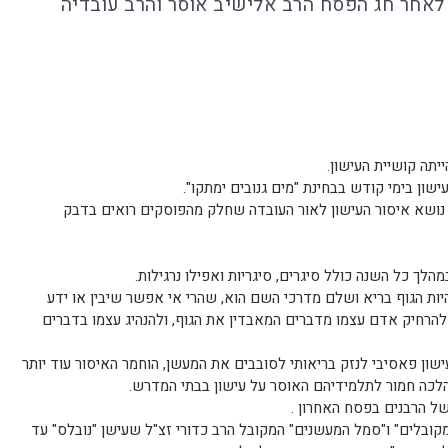
לאחר חג הפסח הרב אלישיב אוסר והרב עובדיה
תה קושיית העישון.
ישון בימי קודש בבחינת "מים גנובים ימתקו".
 נושא איסור העישון לאור העובדה שחלק מהפוסקים רואים בדבק
לך כל השנה כולל סיגרים, סיגריות ואפילו נרגילות.
יות הגוף בריא ושלם מדרכי השם הוא, שהרי אי אפשר שיבין או ידע
 להרחיק אדם עצמו מדברים המאבדין את הגוף, ולהנהיג עצמו בדברים
ון פאסיבי לנזק בריאותי לסובבים את המעשן, הוחמר האיסור עוד יותר
לכה חמור לתלמידיהם האוסר על עישון בבתי המדרש.
ל הרבנים בפסח האחרון .
קובלים" ו"סמל המעשנים" המקובל הרב כדורי זצ"ל שעישן "נובלס" עד