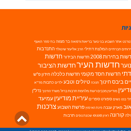
יות
בר מצווה
טרנט
אתר השבוע
בני נוער
בריאות ורפואה
האגף
בתי ספר
התנדבות
המלצת דתילי
רותים חברתיים
הרב אליעזר שינוולד
חדשות
ות בחירות 2008
חדשות הבידור
חדשות העיר
חדשות הציבור
וער
תי
חדשות חסד מקומי
חדשות כלכלה
חידון פ"ש
ים ביבס
טיולים וטבע
חינוך
כתבות
ילדים
מד"א
חנוכה
דיעין
נדל"ן
מודיעין מכבים רעות
מלחמת חרבות ברזל
משרד החינוך
עיריית מודיעין
עמיעד
ספורט
ספרים
נשים
לי בנט
צרכנות
וב
פרשת השבוע
פארק ענבה
פינת האימוץ
גליל
קורונה
לה
תרבות
ראיון 4X6X8
שכונת נופים
לרא