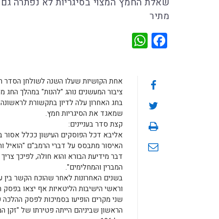
שאלת החמץ המצוי בסיגריות לא נפתרה גם 
מתיר
WhatsApp
Facebook
אחת הקושיות שעלו השנה לשולחן הסדר היי
ציבור המעשנים נוהג "להנות" במהלך החג מע
בחג האחרון עלה לדיון בתקשורת לראשונה
שמאגד את הסיגריות חמץ.
קצת סדר בעניינים:
אליבא דכל הפוסקים העישון ככלל אסור במה
האיסור מתבסס על דברי הרמב"ם "הואיל וה
דבר מידיעת הבורא והוא חולה, לפיכך צריך
המברין והמחלימים".
בשנים האחרונות לאחר שהוכח הקשר בין עיש
וראשי הישיבות הליטאיות אף יצאו בפסק ה
שני מקרים הופיעו בסמיכות לפסק ההלכה ש
הראשון שביניהם הייתה פטירתו של "זקן המ