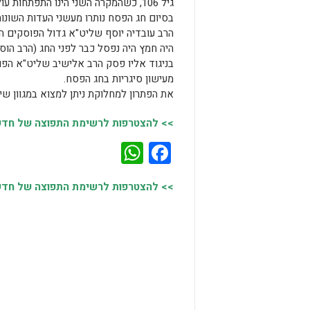
גיל 106, כשהמקרה השני הינו התפתחות עולם השות"ים האינטרנטים שהעלה לכותרות את חשש החמץ בסיגריות.
בסיום חג הפסח נותרו מעשני העדות השונות
הרב עובדיה יוסף שליט"א גדול הפוסקים ה
היה חמץ היה נפסל כבר לפני החג (הרב הוסי
בניגוד אליו פסק הרב אלישיב שליט"א הפ
מעישון סיגריות בחג הפסח.
את הפתרון למחלוקת ניתן למצוא במגוון ש
>> להצטרפות לרשימת התפוצה של חדשות
WhatsApp
Facebook
>> להצטרפות לרשימת התפוצה של חדשות