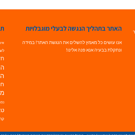
האתר בתהליך הנגשה לבעלי מוגבלויות
תג
ר
אנו עושים כל מאמץ להשלים את הנגשת האתר! במידה
אינ
ונתקלת בבעיה אנא פנה אלינו!
לשי
חדש
הנ
הד
חי
מו
נפת
טא
קהי