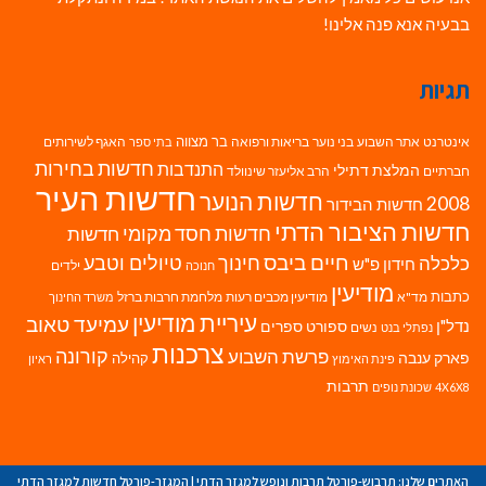
בבעיה אנא פנה אלינו!
תגיות
בר מצווה
אינטרנט
אתר השבוע
בני נוער
בריאות ורפואה
האגף לשירותים
בתי ספר
חדשות בחירות
התנדבות
המלצת דתילי
חברתיים
הרב אליעזר שינוולד
חדשות העיר
חדשות הנוער
2008
חדשות הבידור
חדשות הציבור הדתי
חדשות חסד מקומי
חדשות
חיים ביבס
טיולים וטבע
כלכלה
חינוך
חידון פ"ש
ילדים
חנוכה
מודיעין
כתבות
מד"א
מודיעין מכבים רעות
מלחמת חרבות ברזל
משרד החינוך
עיריית מודיעין
עמיעד טאוב
נדל"ן
ספורט
ספרים
נשים
נפתלי בנט
צרכנות
פרשת השבוע
קורונה
פארק ענבה
קהילה
פינת האימוץ
ראיון
תרבות
4X6X8
שכונת נופים
האתרים שלנו:
תרבוש-פורטל תרבות ונופש למגזר הדתי
|
המגזר-פורטל חדשות למגזר הדתי