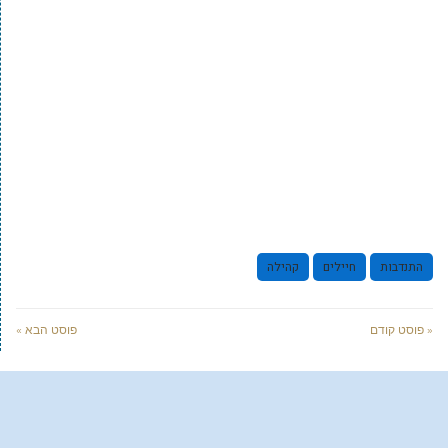
התנדבות
חיילים
קהילה
« פוסט קודם
פוסט הבא »