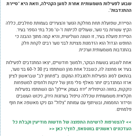
שבוע לפעילות משמעותית אחרת למען הקהילה, וזאת היא "סיירת
ההתנדבות".
הסיירת, שפועלת תחת מחלקת הנוער והצעירים בעמותת סחלבים, כללה
הקיץ עשרות בני נוער, שעולים לכיתות ז'-ט' מכל בתי הספר בעיר.
הסיירת פועלת בעיר, זו השנה השלישית, והיא קמה מתוך ההבנה כי
החופש הגדול הוא הזדמנות מצוינת לבני נוער רבים לקחת חלק
בהתנדבות משמעותית וערכית.
אחת לשבוע בשעות הבוקר, ולמשך חודשיים, יצאו המתנדבים לפעילות
בעיר או מחוצה לה, כשבכל אחת מהן השתתפו בין 30 ל-60 בני נוער,
בהתאם לסוג הפעילות ולמגבלת המקום. ב"פתחון לב" שבראשון לציון
ארזו המתנדבים יותר מאלף סלי מזון של ירקות ולחמים למשפחות
נזקקות, בחווה הטיפולית "ירח בעמק איילון" הם השתתפו בפעילות
חקלאית משמעותית שכללה טיפול בערוגות הירק, ניכוש העשבים
וסידור החממות, ובשיתוף עם עמותת "צלול" הם ניקו מאשפה את חוף
פלמחים.
>> להצטרפות לרשימת התפוצה של חדשות מודיעין וקבלת כל
העדכונים ראשונים בווטסאפ, לחץ/י כאן <<