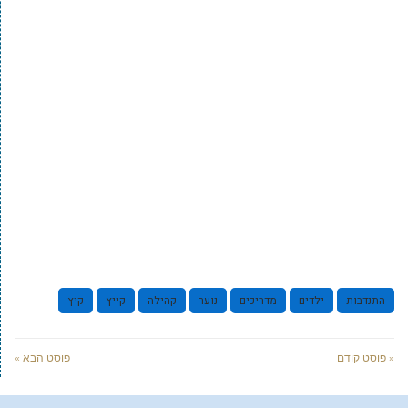
התנדבות
ילדים
מדריכים
נוער
קהילה
קייץ
קיץ
« פוסט קודם
פוסט הבא »