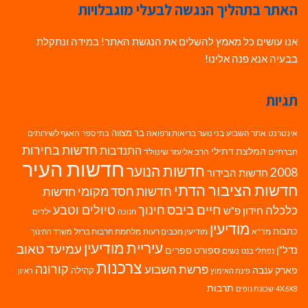
האתר בתהליך הנגשה לבעלי מוגבלויות
אנו עושים כל מאמץ להשלים את הנגשת האתר! במידה ונתקלת
בבעיה אנא פנה אלינו!
תגיות
בר מצווה
אינטרנט
אתר השבוע
בני נוער
בריאות ורפואה
האגף לשירותים
בתי ספר
חדשות בחירות
התנדבות
המלצת דתילי
חברתיים
הרב אליעזר שינוולד
חדשות העיר
חדשות הנוער
2008
חדשות הבידור
חדשות הציבור הדתי
חדשות חסד מקומי
חדשות
חיים ביבס
טיולים וטבע
כלכלה
חינוך
חידון פ"ש
ילדים
חנוכה
מודיעין
כתבות
מד"א
מודיעין מכבים רעות
מלחמת חרבות ברזל
משרד החינוך
עיריית מודיעין
עמיעד טאוב
נדל"ן
ספורט
ספרים
נשים
נפתלי בנט
צרכנות
פרשת השבוע
קורונה
פארק ענבה
קהילה
פינת האימוץ
ראיון
תרבות
4X6X8
שכונת נופים