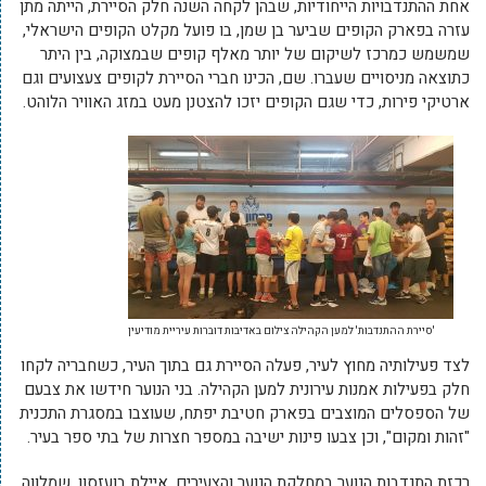
אחת ההתנדבויות הייחודיות, שבהן לקחה השנה חלק הסיירת, הייתה מתן
עזרה בפארק הקופים שביער בן שמן, בו פועל מקלט הקופים הישראלי,
שמשמש כמרכז לשיקום של יותר מאלף קופים שבמצוקה, בין היתר
כתוצאה מניסויים שעברו. שם, הכינו חברי הסיירת לקופים צעצועים וגם
ארטיקי פירות, כדי שגם הקופים יזכו להצטנן מעט במזג האוויר הלוהט.
'סיירת ההתנדבות' למען הקהילה צילום באדיבות דוברות עיריית מודיעין
לצד פעילותיה מחוץ לעיר, פעלה הסיירת גם בתוך העיר, כשחבריה לקחו
חלק בפעילות אמנות עירונית למען הקהילה. בני הנוער חידשו את צבעם
של הספסלים המוצבים בפארק חטיבת יפתח, שעוצבו במסגרת התכנית
"זהות ומקום", וכן צבעו פינות ישיבה במספר חצרות של בתי ספר בעיר.
רכזת התנדבות הנוער במחלקת הנוער והצעירים, איילת בועזסון, שמלווה