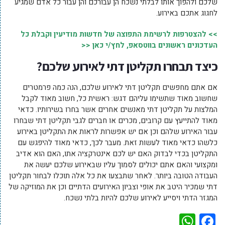
שלכם ולהפוך אותו לבלתי נשכח הן עבורכם והן עבור כל אדם שמגיע
לחגוג אתכם באירוע.
>> להצטרפות לרשימת התפוצה של חדשות מודיעין וקבלת כל
העדכונים ראשונים בווטסאפ, לחץ/י כאן <<
כיצד תבחרו תקליטן דתי לאירוע שלכם?
אם אתם מחפשים תקליטן דתי לאירוע שלכם, הנה כמה פרמטרים
שחשוב מאוד שתשימו עליהם דגש: ראשית כל, חשוב מאוד לקבל
המלצות על תקליטן דתי מאנשים אחרים אשר בחרו בשירותיו. כדאי
מאוד להתייעץ עם קרובים, מכרים או חברים לגבי תקליטן דתי שבחרו
עבור האירוע שלהם וכן אם יש אפשרות לראות את התקליטן באירוע
כלשהו כדאי מאוד לעשות זאת. מעבר לכך, כדאי מאוד להיפגש עם
התקליטן בכדי לבדוק האם יש לכם אינטרקציה אתו, האם הוא אדיב
ומקצועי והאם אתם יכולים לסמוך עליו שבאירוע שלכם יעשה את
העבודה הטובה ביותר. לאחר שתבצעו את כל אלה תוכלו לבחור תקליטן
דתי שמכיר היטב את אופי וצביון האירועים הדתיים וכן את המוזיקה של
המגזר הדתי ויסייע לאירוע שלכם להיות בלתי נשכח.
WhatsApp
Facebook