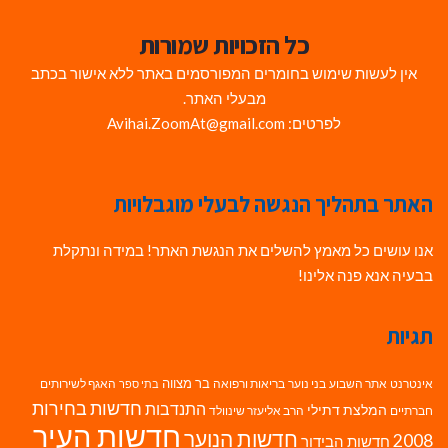
כל הזכויות שמורות
אין לעשות שימוש בחומרים המפורסמים באתר ללא אישור בכתב
מבעלי האתר.
לפרטים: Avihai.ZoomAt@gmail.com
האתר בתהליך הנגשה לבעלי מוגבלויות
אנו עושים כל מאמץ להשלים את הנגשת האתר! במידה ונתקלת
בבעיה אנא פנה אלינו!
תגיות
בר מצווה
אינטרנט
אתר השבוע
בני נוער
בריאות ורפואה
האגף לשירותים
בתי ספר
חדשות בחירות
התנדבות
המלצת דתילי
חברתיים
הרב אליעזר שינוולד
חדשות העיר
חדשות הנוער
2008
חדשות הבידור