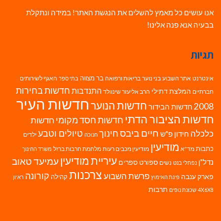
אנו עושים כל מאמץ להשלים את הנגשת האתר! במידה ונתקלת
בבעיה אנא פנה אלינו!
תגיות
בר מצווה
אינטרנט
אתר השבוע
בני נוער
בריאות ורפואה
האגף לשירותים
בתי ספר
חדשות בחירות
התנדבות
המלצת דתילי
חברתיים
הרב אליעזר שינוולד
חדשות העיר
חדשות הנוער
2008
חדשות הבידור
חדשות הציבור הדתי
חדשות חסד מקומי
חדשות
חיים ביבס
טיולים וטבע
כלכלה
חינוך
חידון פ"ש
ילדים
חנוכה
מודיעין
כתבות
מד"א
מודיעין מכבים רעות
מלחמת חרבות ברזל
משרד החינוך
עיריית מודיעין
עמיעד טאוב
נדל"ן
ספורט
ספרים
נשים
נפתלי בנט
צרכנות
פרשת השבוע
קורונה
פארק ענבה
קהילה
פינת האימוץ
ראיון
תרבות
4X6X8
שכונת נופים