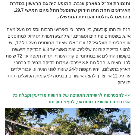
ותזמורת צה"ל בפארק ענבה. המופע היה גם הראשון בסדרת
האירועים תחת התו הירוק שהופעל החל מיום חמישי 29.7,
בהתאם להחלטת והנחיות הממשלה.
הנחיות התו קובעות, בין היתר, כי באירועי תרבות וספורט מעל מאה
איש, בשטחים פתוחים וסגורים, יש להציג תעודת תו ירוק למחוסנים
או מחלימים מעל גיל 12.עבור אלו שאינם מחוסנים מעל גיל 12, יש
להציג בדיקת קורונה שלילית. זאת כאשר עד 8.8 הבדיקה תיעשה
בקופות החולים או במתחמי פיקוד העורף ותהיה תקפה עד 72 שעות
לפני האירוע. החל מה-8.8 ייפרסו עמדות בדיקה מהירות ברחבי
הארץ בתשלום, ויהיו תקפות ל-24 שעות לפני האירוע. עבור ילדים
עד גיל 12 אין צורך להציג אישורים בכניסה למקומות הפועלים תחת
תו ירוק.
>> להצטרפות לרשימת התפוצה של חדשות מודיעין וקבלת כל
העדכונים ראשונים בווטסאפ, לחץ/י כאן <<