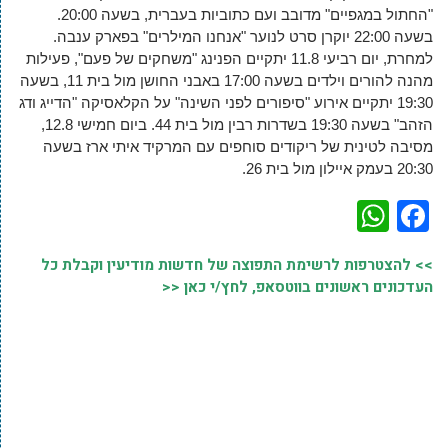
"החתול במגפיים" מדובב ועם כתוביות בעברית, בשעה 20:00.
בשעה 22:00 יוקרן סרט לנוער "אנחנו המילרים" בפארק ענבה.
למחרת, יום רביעי 11.8 יתקיים הפנינג "משחקים של פעם", פעילות
מהנה להורים וילדים בשעה 17:00 באבני החושן מול בית 11, בשעה
19:30 יתקיים אירוע "סיפורים לפני השינה" על הקלאסיקה "הדייג ודג
הזהב" בשעה 19:30 בשדרות רבין מול בית 44. ביום חמישי 12.8,
מסיבה לטינית של ריקודים סוחפים עם המרקיד איתי ארז בשעה
20:30 בעמק איילון מול בית 26.
WhatsApp
Facebook
>> להצטרפות לרשימת התפוצה של חדשות מודיעין וקבלת כל
העדכונים ראשונים בווטסאפ, לחץ/י כאן <<