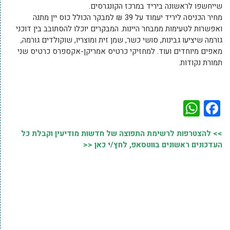
שייחשפו לראשונה ביריד במרכז הקונגרסים.
מחיר הכניסה ליריד יעמוד על 39 ₪ למבקר הכולל כוס יין מתנה
ואפשרות לטעימות ממבחר היינות. המבקרים יוכלו להסתובב בין דוכני
גורמה שיציעו גבינות, סושי כשר, שמן זית ומוצריו, שוקולדים גורמה,
מאפים מיוחדים ועוד. למחזיקי כרטיס אמריקן-אקספרס כרטיס שני
תמורת נקודות.
WhatsApp
Facebook
>> להצטרפות לרשימת התפוצה של חדשות מודיעין וקבלת כל
העדכונים ראשונים בווטסאפ, לחץ/י כאן <<