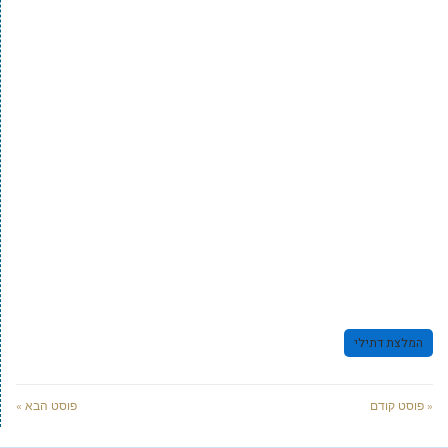
המלצת דתילי
« פוסט קודם
פוסט הבא »