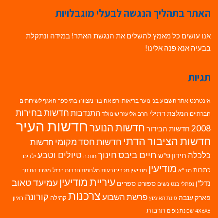
האתר בתהליך הנגשה לבעלי מוגבלויות
אנו עושים כל מאמץ להשלים את הנגשת האתר! במידה ונתקלת
בבעיה אנא פנה אלינו!
תגיות
בר מצווה
אינטרנט
אתר השבוע
בני נוער
בריאות ורפואה
האגף לשירותים
בתי ספר
חדשות בחירות
התנדבות
המלצת דתילי
חברתיים
הרב אליעזר שינוולד
חדשות העיר
חדשות הנוער
2008
חדשות הבידור
חדשות הציבור הדתי
חדשות חסד מקומי
חדשות
חיים ביבס
טיולים וטבע
כלכלה
חינוך
חידון פ"ש
ילדים
חנוכה
מודיעין
כתבות
מד"א
מודיעין מכבים רעות
מלחמת חרבות ברזל
משרד החינוך
עיריית מודיעין
עמיעד טאוב
נדל"ן
ספורט
ספרים
נשים
נפתלי בנט
צרכנות
פרשת השבוע
קורונה
פארק ענבה
קהילה
פינת האימוץ
ראיון
תרבות
4X6X8
שכונת נופים