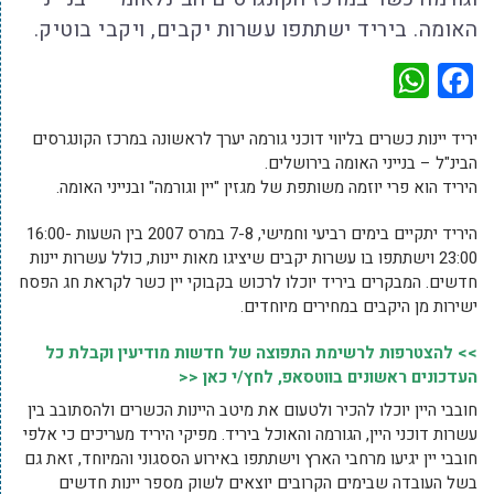
האומה. ביריד ישתתפו עשרות יקבים, ויקבי בוטיק.
WhatsApp
Facebook
יריד יינות כשרים בליווי דוכני גורמה יערך לראשונה במרכז הקונגרסים
הבינ"ל – בנייני האומה בירושלים.
היריד הוא פרי יוזמה משותפת של מגזין "יין וגורמה" ובנייני האומה.
היריד יתקיים בימים רביעי וחמישי, 7-8 במרס 2007 בין השעות 16:00-
23:00 וישתתפו בו עשרות יקבים שיציגו מאות יינות, כולל עשרות יינות
חדשים. המבקרים ביריד יוכלו לרכוש בקבוקי יין כשר לקראת חג הפסח
ישירות מן היקבים במחירים מיוחדים.
>> להצטרפות לרשימת התפוצה של חדשות מודיעין וקבלת כל
העדכונים ראשונים בווטסאפ, לחץ/י כאן <<
חובבי היין יוכלו להכיר ולטעום את מיטב היינות הכשרים ולהסתובב בין
עשרות דוכני היין, הגורמה והאוכל ביריד. מפיקי היריד מעריכים כי אלפי
חובבי יין יגיעו מרחבי הארץ וישתתפו באירוע הססגוני והמיוחד, זאת גם
בשל העובדה שבימים הקרובים יוצאים לשוק מספר יינות חדשים