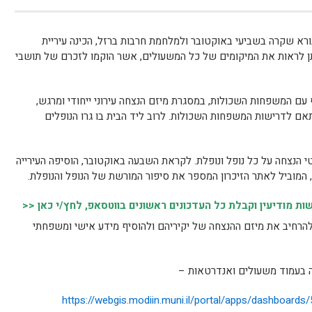
ורא שקרה בשביעי באוקטובר ולמלחמת חרבות ברזל, הכינה עיריית
יתן לראות את המיקומים של כל המשעולים, אשר הוקמו לזכרם של תושבי
עם המשפחות השכולות, במסגרת מיזם הנצחה עירוני ייחודי ומרגש,
ם לדרישות המשפחות השכולות. לרוב ליד הבית בו גרו הנופלים
 הנצחה על כל נופל ונופלת. לקראת השבעה באוקטובר, הוסיפה העירייה
 מודיעין וקבלת כל העדכונים ראשונים בווטסאפ, לחץ/י כאן <<
להרחיב את מיזם ההנצחה של יקיריהם ולהוסיף מידע אישי ומשפחתי
 בעמוד משעולים ואנדרטאות –
https://webgis.modiin.muni.il/portal/apps/dashboar