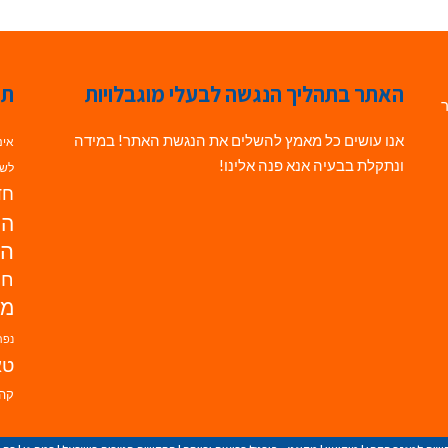
האתר בתהליך הנגשה לבעלי מוגבלויות
תג
ר
אנו עושים כל מאמץ להשלים את הנגשת האתר! במידה
אינ
ונתקלת בבעיה אנא פנה אלינו!
לשי
חדש
הנ
הד
חי
מו
נפת
טא
קהי