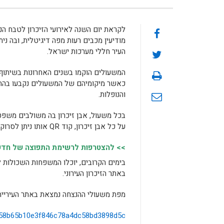
לקראת יום השנה לאירועי הזיכרון לטבח הנ
מודיעין מכבים רעות מפה דיגיטלית, ובה נ
העיר חללי מערכות ישראל.
המשעולים הוקמו בשנים האחרונות בשיתוף 
כאשר מיקומיהם של המשעולים נקבעו בהתא
והנופלות.
בכל משעול, אבן זיכרון בה משולבים משפטי
על כל אבן זיכרון, קוד QR אותו ניתן לסרוק, המוביל לאתר הזיכרון המספר את סיפור המורשת של הנופל והנופלת.
>> להצטרפות לרשימת התפוצה של חדשות
בימים הקרובים, יוכלו המשפחות השכולות 
באתר הזיכרון העירוני.
מפת משעולי ההנצחה נמצאת באתר העירייה
ds/58b65b10e3f846c78a4dc58bd3898d5c