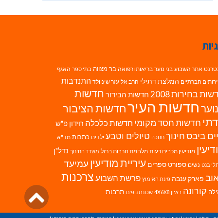
יות
בר מצווה
טרנט
אתר השבוע
בני נוער
בריאות ורפואה
האגף
בתי ספר
התנדבות
המלצת דתילי
רותים חברתיים
הרב אליעזר שינוולד
חדשות
ות בחירות 2008
חדשות הבידור
חדשות העיר
חדשות הציבור
וער
תי
חדשות חסד מקומי
חדשות כלכלה
חידון פ"ש
ים ביבס
טיולים וטבע
חינוך
כתבות
ילדים
מד"א
חנוכה
דיעין
נדל"ן
מודיעין מכבים רעות
מלחמת חרבות ברזל
משרד החינוך
עיריית מודיעין
עמיעד
ספורט
ספרים
נשים
לי בנט
צרכנות
וב
פרשת השבוע
פארק ענבה
פינת האימוץ
גליל
קורונה
לה
תרבות
ראיון 4X6X8
שכונת נופים
לרא