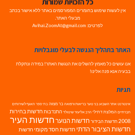
כל הזכויות שמורות
אין לעשות שימוש בחומרים המפורסמים באתר ללא אישור בכתב
מבעלי האתר.
לפרטים: Avihai.ZoomAt@gmail.com
האתר בתהליך הנגשה לבעלי מוגבלויות
אנו עושים כל מאמץ להשלים את הנגשת האתר! במידה ונתקלת
בבעיה אנא פנה אלינו!
תגיות
בר מצווה
אינטרנט
אתר השבוע
בני נוער
בריאות ורפואה
האגף לשירותים
בתי ספר
חדשות בחירות
התנדבות
המלצת דתילי
חברתיים
הרב אליעזר שינוולד
חדשות העיר
חדשות הנוער
2008
חדשות הבידור
חדשות הציבור הדתי
חדשות חסד מקומי
חדשות