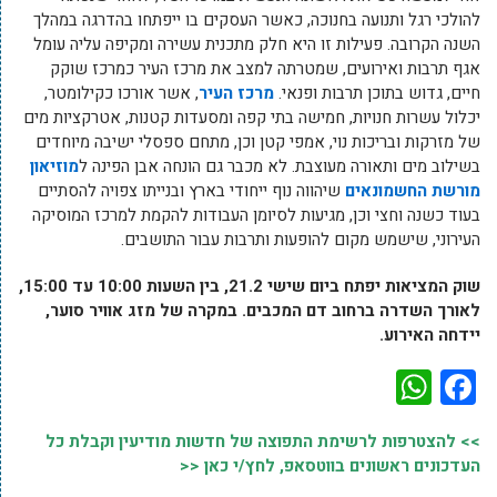
להולכי רגל ותנועה בחנוכה, כאשר העסקים בו ייפתחו בהדרגה במהלך
השנה הקרובה. פעילות זו היא חלק מתכנית עשירה ומקיפה עליה עומל
אגף תרבות ואירועים, שמטרתה למצב את מרכז העיר כמרכז שוקק
חיים, גדוש בתוכן תרבות ופנאי.
מרכז העיר
, אשר אורכו כקילומטר,
יכלול עשרות חנויות, חמישה בתי קפה ומסעדות קטנות, אטרקציות מים
של מזרקות ובריכות נוי, אמפי קטן וכן, מתחם ספסלי ישיבה מיוחדים
בשילוב מים ותאורה מעוצבת. לא מכבר גם הונחה אבן הפינה ל
מוזיאון
מורשת החשמונאים
שיהווה נוף ייחודי בארץ ובנייתו צפויה להסתיים
בעוד כשנה וחצי וכן, מגיעות לסיומן העבודות להקמת למרכז המוסיקה
העירוני, שישמש מקום להופעות ותרבות עבור התושבים.
שוק המציאות יפתח ביום שישי 21.2, בין השעות 10:00 עד 15:00,
לאורך השדרה ברחוב דם המכבים. במקרה של מזג אוויר סוער,
יידחה האירוע.
WhatsApp
Facebook
>> להצטרפות לרשימת התפוצה של חדשות מודיעין וקבלת כל
העדכונים ראשונים בווטסאפ, לחץ/י כאן <<