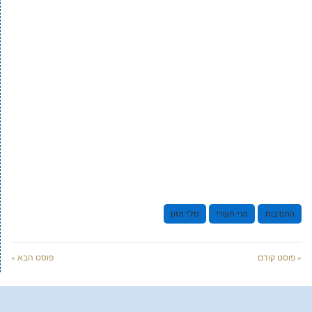
התנדבות
חגי תשרי
סלי מזון
« פוסט קודם
פוסט הבא »