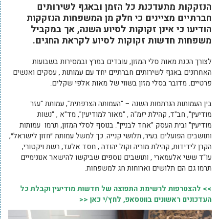
הנזקקות מתעדכנת כל הזמן ובאגף לשירותים
חברתיים מציינים כי חלק מן המשפחות הנזקקות
הודיעו כי אינן זקוקות לסיוע השנה, אך במקביל
משפחות חדשות זקוקות לסיוע לקראת החגים.
לצורך הכנת מאות סלי המזון, עובדים במרץ ובמסירות בשבועות
האחרונים באגף לשירותים חברתיים יחד עם עמותות , עסקים ואנשים
פרטיים. מדובר בסלי מזון בשווי של מאות אלפי שקלים.
בין העמותות הנרתמות השנה – "העמותה הצרפתית", עמותת "עזר
מודיעין", חב"ד, קהילת יזמ"ה , "מאור למודיעין", מד"א , "נשות
מודיעין" ובית העסק "אחד לבניין". בנוסף לסלי המזון, תרמו עמותות
ותושבים הפועלים בעיר, תלושי קנייה. כך למשל עמותת ״חזון לישראל״,
הקרן לידידות, קהילת מוריה וקול יהודה , חסד אלעד, רשת ויקטורי,
עו"ד ששי אלעמארי , ותושבים נוספים שביקשו להישאר אנונימיים
תרמו גם הם תלושים וארוחות חג למשפחות.
>> להצטרפות לרשימת התפוצה של חדשות מודיעין וקבלת כל
העדכונים ראשונים בווטסאפ, לחץ/י כאן <<