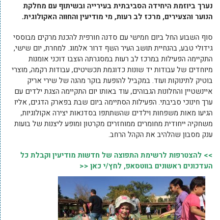
נערך ביוזמת היחידה הסביבתית בעירייה ובשיתוף עם מחלקת
הנוער והצעירים, מרכז לב רעות, מי מודיעין והחווה האקולוגית.
סוף השבוע החל ביום חמישי עם סדנה חורפית להכנת מרקים מבוססי
גידולי טבע, בהנחיית תושב העיר השף דרור אלמוג. למחרת, יום שישי,
התקיימה הפעילות במרכז לב רעות במסגרתה הוצבו דוכני אומנות
מיוחדים של עבודות יד שונות כדוגמת תכשיטים, עבודות רקמה, מוצרי
בוטיק לתינוקות ועוד. במקביל להופעת בוקר מהנה של שירי אריק
איינשטיין והחלונות הגבוהים, עוד באותו יום התקיימה הצגת ילדים עם
ערך חינוכי סביבתי. הפעילות הסתיימה ביום שבת בפארק הדגים, אליו
הגיעו מאות משפחות וילדים שהשתתפו בסדנאות יצירה אקולוגיות,
משחקיה ייחודית מחומרים ממוחזרים מקרטון ומופע ליצנות של בועות
ענק מסבון שהלהיב את הקהל הרחב.
>> להצטרפות לרשימת התפוצה של חדשות מודיעין וקבלת כל
העדכונים ראשונים בווטסאפ, לחץ/י כאן <<