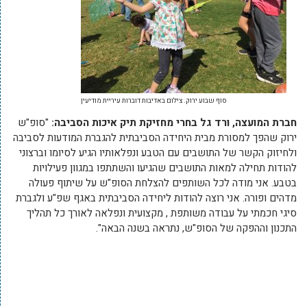
סוף שבוע ירוק. צילום באדיבות דוברות עיריית מודיעין
חברת המועצה, ורד גל בחרי מחזיקת תיק איכות הסביבה:
"סופ"ש
ירוק שהפך למסורת מבית היחידה הסביבתית להגברת המודעות לסביבה
ולחיזוק הקשר של התושבים עם הטבע ונפלאותיו הגיע לסיומו וברצוני
להודות תחילה למאות התושבים שהגיעו והשתתפו במגוון פעילויות
בטבע. אני מודה לכל השותפים להצלחת הסופ"ש על שיתוף פעולה
מדהים ופורה. אני רוצה להודות ליחידה הסביבתית באגף שפ"ע ולגברת
סיגי חכמתי על עבודה משותפת , מקצועית ונפלאה לאורך כל תהליך
התכנון וההפקה של הסופ"ש, נתראה בשנה הבאה".