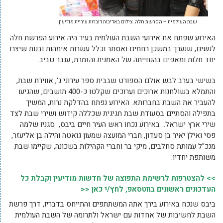
שבת העולמית – הפרשת חלה. צילום באדיבות דוברות עיריית מודיעין
האירוע שפתח את אירועי השבת העולמית בעיר היה אירוע הפרשת חלה
לנשים, שנערך במשכן רחמים ואסתר וכלל עשרות אימהות ובנות שיצרו
יחד חלות ומאפים בהנחייתה של האמנית והזמרת, ענבר טביב.
בשישי בערב לבש אולם הספורט שבבית ספר עירוני ג', אווירת שבת,
והתמלא בשולחנות ארוכים וערוכים שקלטו כ-400 תושבים, שהגיעו
להעביר את השבת בחברותא. האירוע נפתח בהדלקת נרות, המשיך
בתפילה והסתיים בסעודת שבת חגיגית שכללה קידוש ושירי שבת לצד
שירי ארץ ישראל. באירוע נכחו ראש העיר חיים ביבס, סגניו שלמה
פסי ואילן יאיר בן סעדון, חברי המועצה שמעון גואטה והילה בן אליעזר,
מנכ"ל עמותת סחלבים, מיקי בר וחברי הקהילות בשכונה, שקיימו שבת
משותפת יחדיו.
>> להצטרפות לרשימת התפוצה של חדשות מודיעין וקבלת כל
העדכונים ראשונים בווטסאפ, לחץ/י כאן <<
ביבס שנכח באירוע בירך אתה המשתתפים והתייחס בדבריו, דרך פרשת
השבת לחשיבות של אחדות עם ישראל ולתרומה של השבת העולמית