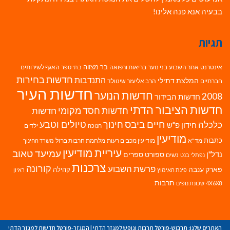
בבעיה אנא פנה אלינו!
תגיות
בר מצווה
אינטרנט
אתר השבוע
בני נוער
בריאות ורפואה
האגף לשירותים
בתי ספר
חדשות בחירות
התנדבות
המלצת דתילי
חברתיים
הרב אליעזר שינוולד
חדשות העיר
חדשות הנוער
2008
חדשות הבידור
חדשות הציבור הדתי
חדשות חסד מקומי
חדשות
חיים ביבס
טיולים וטבע
כלכלה
חינוך
חידון פ"ש
ילדים
חנוכה
מודיעין
כתבות
מד"א
מודיעין מכבים רעות
מלחמת חרבות ברזל
משרד החינוך
עיריית מודיעין
עמיעד טאוב
נדל"ן
ספורט
ספרים
נשים
נפתלי בנט
צרכנות
פרשת השבוע
קורונה
פארק ענבה
קהילה
פינת האימוץ
ראיון
תרבות
4X6X8
שכונת נופים
האתרים שלנו:
תרבוש-פורטל תרבות ונופש למגזר הדתי
|
המגזר-פורטל חדשות למגזר הדתי