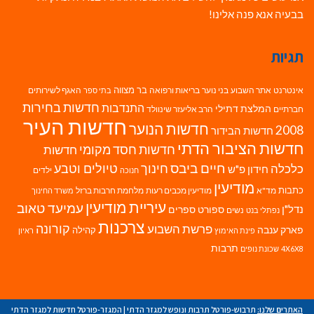
בבעיה אנא פנה אלינו!
תגיות
בר מצווה
אינטרנט
אתר השבוע
בני נוער
בריאות ורפואה
האגף לשירותים
בתי ספר
חדשות בחירות
התנדבות
המלצת דתילי
חברתיים
הרב אליעזר שינוולד
חדשות העיר
חדשות הנוער
2008
חדשות הבידור
חדשות הציבור הדתי
חדשות חסד מקומי
חדשות
חיים ביבס
טיולים וטבע
כלכלה
חינוך
חידון פ"ש
ילדים
חנוכה
מודיעין
כתבות
מד"א
מודיעין מכבים רעות
מלחמת חרבות ברזל
משרד החינוך
עיריית מודיעין
עמיעד טאוב
נדל"ן
ספורט
ספרים
נשים
נפתלי בנט
צרכנות
פרשת השבוע
קורונה
פארק ענבה
קהילה
פינת האימוץ
ראיון
תרבות
4X6X8
שכונת נופים
האתרים שלנו:
תרבוש-פורטל תרבות ונופש למגזר הדתי
|
המגזר-פורטל חדשות למגזר הדתי