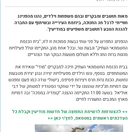
מאות תושבים ומבקרים ובהם משפחות וילדים, נהנו מהפנינג
חווייתי לרגל חג החנוכה, ביוזמת העירייה ובשיתוף עם החברה
להגנת הטבע ו"תושבים משפיעים במודיעין".
ההפנינג התפרש על פני שתי גבעות סמוכות זו לזו, "בית הכנסת
החשמונאי העתיק" וגבעת שר, ובכל אחת מהן, התקיימו שלל פעילויות
מהנות ברוח החג וללא תשלום משעות הבוקר ועד הצהריים.
בבית הכנסת החשמונאי העתיק חיכה למבקרים "מודי" שאירח את
המשתתפים. בנוסף, נהנו הילדים מפעילויות יצירה ובהן יצירת מטבעות
נחושת, הכנת נרות חרס ויצירות פסיפס, בישולי שדה כמו פעם ומפגש
עם דמויות תנ"כיות שהוצגו על ידי שחקני הסטודיו למשחק של דבי
אוליאל. בשעה 11:00 התקיימה ההצגה "קומדיה במסכה" ובה דמויות
מארץ המכבים התעוררו לחיים.
>> להצטרפות לרשימת התפוצה של חדשות מודיעין וקבלת כל
העדכונים ראשונים בווטסאפ, לחץ/י כאן <<