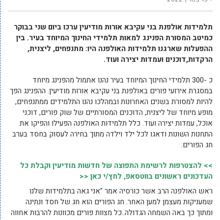
תלמידות אולפנת בני עקיבא אורות מודיעין ערכו ביום שני בבוקר
כמיטב המסורת הפנינג למאות תלמידי החינוך המיוחד בעיר. בין
ההפעלות שארגנו תלמידות האולפנה היו: מתנפחים, ליצנית,
הרקדות,דוכנים ועמדות יצירה ועוד.
כ -300 תלמידי החינוך המיוחד בעיר נהנו אתמול מהפנינג מיוחד
במסגרת אירועי פורים באולפנת בני עקיבא אורות מודיעין. ההפנינג הפך
להיות למסורת בשנים האחרונות ובמהלכו נהנו התלמידים ממתנפחים,
מופע מיוחד של ליצנית, הדוכנים המסורתיים של שוק פורים, דוכני
אוכל, עמדות יצירה ועוד. כלל תלמידות האולפנה הפעילו והפיקו את
התחנות השונות ודאגו לכל ילד וילדה מתוך בחירה לעסוק בחסד בערב
חג הפורים.
>> להצטרפות לרשימת התפוצה של חדשות מודיעין וקבלת כל
העדכונים ראשונים בווטסאפ, לחץ/י כאן <<
ראש האולפנה הרב אשר כורסיה אמר "אני גאה בתלמידות שלנו
שמעניקות מעצמן למען האחר. חג הפורים הוא חג של חסד ונתינה
ומתוך כך באה השמחה הגדולה..כל מצוות פורים מכוונות להרבות אחווה