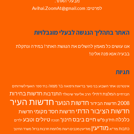
מבעלי האתר.
לפרטים: Avihai.ZoomAt@gmail.com
האתר בתהליך הנגשה לבעלי מוגבלויות
אנו עושים כל מאמץ להשלים את הנגשת האתר! במידה ונתקלת
בבעיה אנא פנה אלינו!
תגיות
בר מצווה
אינטרנט
אתר השבוע
בני נוער
בריאות ורפואה
האגף לשירותים
בתי ספר
חדשות בחירות
התנדבות
המלצת דתילי
חברתיים
הרב אליעזר שינוולד
חדשות העיר
חדשות הנוער
2008
חדשות הבידור
חדשות הציבור הדתי
חדשות חסד מקומי
חדשות
חיים ביבס
טיולים וטבע
כלכלה
חינוך
חידון פ"ש
ילדים
חנוכה
מודיעין
כתבות
מד"א
מודיעין מכבים רעות
מלחמת חרבות ברזל
משרד החינוך