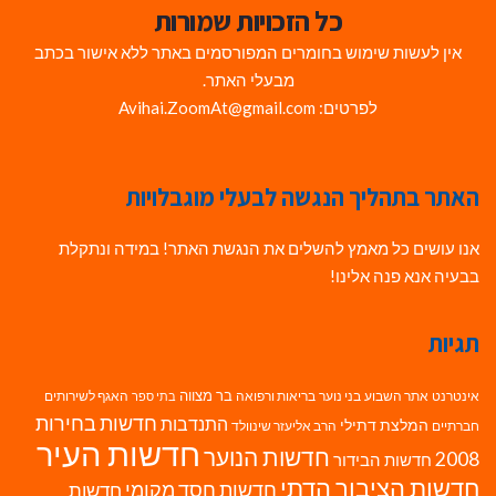
כל הזכויות שמורות
אין לעשות שימוש בחומרים המפורסמים באתר ללא אישור בכתב
מבעלי האתר.
לפרטים: Avihai.ZoomAt@gmail.com
האתר בתהליך הנגשה לבעלי מוגבלויות
אנו עושים כל מאמץ להשלים את הנגשת האתר! במידה ונתקלת
בבעיה אנא פנה אלינו!
תגיות
בר מצווה
אינטרנט
אתר השבוע
בני נוער
בריאות ורפואה
האגף לשירותים
בתי ספר
חדשות בחירות
התנדבות
המלצת דתילי
חברתיים
הרב אליעזר שינוולד
חדשות העיר
חדשות הנוער
2008
חדשות הבידור
חדשות הציבור הדתי
חדשות חסד מקומי
חדשות