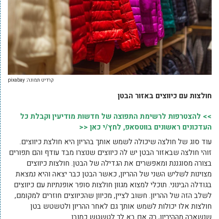
קרדיט תמונה: pixabay
חולצות עם כיווצים באזור הבטן
>> להצטרפות לרשימת התפוצה של חדשות מודיעין וקבלת כל
העדכונים ראשונים בווטסאפ, לחץ/י כאן <<
עוד סוג של חולצה שיכולה לשמש אותך בהריון היא חולצת כיווצים.
זוהי חולצה שבאזור הבטן יש לה כיווצים שנוצרו מבד עודף והם תפורים
בצורה מסוגננת ומאפשרים את הגדילה של הבטן. חולצות כיווצים
מצוינות לשליש השני של ההריון, כאשר הבטן כבר יצאה והיא נמצאת
בגודלה הבינוני. תוכלי למצוא מגוון חולצות סופר אופנתיות עם כיווצים
לשלב הזה של ההריון. חשוב לציין, מכיוון שהכיווצים חוזרים למקומם,
חולצות אלו יכולות לשמש אותך גם לאחר ההריון ולטשטש בטן
שנשארה מההיריון, רק אם בא לך לטשטש כמובן.